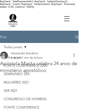
fbq('track', 'AddPaymentInfo'); fbq('track', 'InitiateCheckout');
fbq('track', 'Lead'); fbq('track', 'ViewContent'); fbq('track', 'Purchase',
{value: 0.00, currency: 'USD'});
Post
Todos posts
Alessandro Bandeira
Todos posts
7 de jul.
1 min de leitura
Apóstola Marita celebra 24 anos de
FONTE CONFERENCE 2020
ministério apostólico
SEMINÁRIO SER
MULHERES 2021
SER 2021
CONGRESSO DE HOMENS
FONTE CONFERENCE