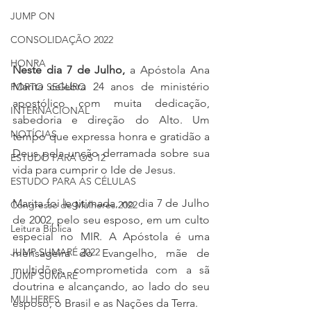
JUMP ON
CONSOLIDAÇÃO 2022
HONRA
Neste dia 7 de Julho,
 a 
Apóstola Ana 
Marita celebra
 24 anos 
de ministério 
PORTO SEGURO
apostólico com muita dedicação, 
INTERNACIONAL
sabedoria e direção do Alto. Um 
NOTÍCIAS
tempo que expressa honra e gratidão a 
Deus pela unção derramada sobre sua 
ESTUDO PARA OS 12
vida para cumprir o Ide de Jesus.
ESTUDO PARA AS CÉLULAS
Marita foi legitimada, no dia 7 de Julho 
Congresso de Mulheres 2022
de 2002, pelo seu esposo, em um culto 
Leitura Bíblica
especial no MIR. A Apóstola é uma 
JUMP SUMARÉ 2022
mensageira do Evangelho, mãe de 
multidões, comprometida com a sã 
JUMP SUMARÉ
doutrina e alcançando, ao lado do seu 
MULHERES
esposo, o Brasil e as Nações da Terra.