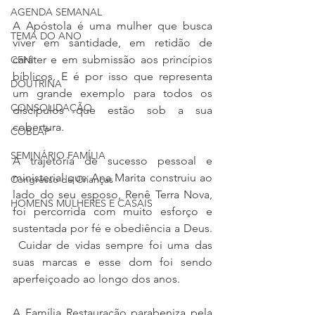
AGENDA SEMANAL
A Apóstola é uma mulher que busca 
TEMA DO ANO
viver em santidade, em retidão de 
caráter e em submissão aos princípios 
CFNI
bíblicos. E é por isso que representa 
DOUTRINA
um grande exemplo para todos os 
CONSOLIDAÇÃO
discípulos que estão sob a sua 
cobertura.
COBLAP
SEMINÁRIO FAMÍLIA
A trajetória de sucesso pessoal e 
ministerial que Ana Marita construiu ao 
Congresso de Crianças
lado do seu esposo, Renê Terra Nova, 
HOMENS MULHERES E CASAIS
foi percorrida com muito esforço e 
sustentada por fé e obediência a Deus. 
 Cuidar de vidas sempre foi uma das 
suas marcas e esse dom foi sendo 
aperfeiçoado ao longo dos anos.
A Família Restauração parabeniza pela 