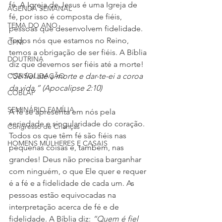
fé. A Igreja de Jesus é uma Igreja de 
AGENDA SEMANAL
fé, por isso é composta de fiéis, 
TEMA DO ANO
pessoas que desenvolvem fidelidade. 
Todos nós que estamos no Reino, 
CFNI
temos a obrigação de ser fiéis. A Bíblia 
DOUTRINA
diz que devemos ser fiéis até a morte! 
CONSOLIDAÇÃO
“Sê fiel até a morte e dar-te-ei a coroa 
da vida.” (Apocalipse 2:10)
COBLAP
SEMINÁRIO FAMÍLIA
A fé se apresenta em nós pela 
seriedade e singularidade do coração. 
Congresso de Crianças
Todos os que têm fé são fiéis nas 
HOMENS MULHERES E CASAIS
pequenas coisas e, também, nas 
grandes! Deus não precisa barganhar 
com ninguém, o que Ele quer e requer 
é a fé e a fidelidade de cada um. As 
pessoas estão equivocadas na 
interpretação acerca de fé e de 
fidelidade. A Bíblia diz: 
“Quem é fiel 