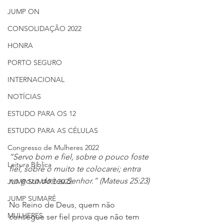
JUMP ON
CONSOLIDAÇÃO 2022
HONRA
PORTO SEGURO
INTERNACIONAL
NOTÍCIAS
ESTUDO PARA OS 12
ESTUDO PARA AS CÉLULAS
Congresso de Mulheres 2022
“Servo bom e fiel, sobre o pouco foste 
Leitura Bíblica
fiel, sobre o muito te colocarei; entra 
no gozo do teu Senhor.” (Mateus 25:23)
JUMP SUMARÉ 2022
JUMP SUMARÉ
No Reino de Deus, quem não 
MULHERES
consegue ser fiel prova que não tem 