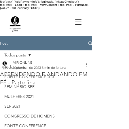
fbq('track', 'AddPaymentInfo'); fbq('track', 'InitiateCheckout');
fbq('track', 'Lead'); fbq('track', 'ViewContent'); fbq('track', 'Purchase',
{value: 0.00, currency: 'USD'});
Post
Todos posts
MIR ONLINE
Todos posts
29 de mai. de 2023
3 min de leitura
APRENDENDO E ANDANDO EM
FONTE CONFERENCE 2020
FÉ - Parte final
SEMINÁRIO SER
MULHERES 2021
SER 2021
CONGRESSO DE HOMENS
FONTE CONFERENCE