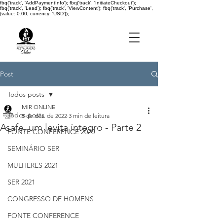
fbq('track', 'AddPaymentInfo'); fbq('track', 'InitiateCheckout');
fbq('track', 'Lead'); fbq('track', 'ViewContent'); fbq('track', 'Purchase',
{value: 0.00, currency: 'USD'});
Post
Todos posts
MIR ONLINE
Todos posts
5 de dez. de 2022
3 min de leitura
Asafe, um levita íntegro - Parte 2
FONTE CONFERENCE 2020
SEMINÁRIO SER
MULHERES 2021
SER 2021
CONGRESSO DE HOMENS
FONTE CONFERENCE