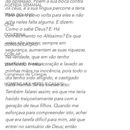
da opressão. Põem a sua boca contra 
AGENDA SEMANAL
os céus, e a sua língua percorre a terra. 
Pelo que o povo volta para eles e não 
TEMA DO ANO
acha neles falta alguma. E dizem: 
CFNI
Como o sabe Deus? E: Há 
DOUTRINA
conhecimento no Altíssimo? Eis que 
estes são ímpios; sempre em 
CONSOLIDAÇÃO
segurança, aumentam as suas riquezas. 
COBLAP
Na verdade, que em vão tenho 
purificado o meu coração e lavado as 
SEMINÁRIO FAMÍLIA
minhas mãos na inocência, pois todo o 
Congresso de Crianças
dia tenho sido afligido, e castigado 
HOMENS MULHERES E CASAIS
cada manhã. Se eu tivesse dito: 
Também falarei assim; eis que me teria 
havido traiçoeiramente para com a 
geração de teus filhos. Quando me 
esforçava para compreender isto, achei 
que era tarefa difícil para mim, até que 
entrei no santuário de Deus; então 