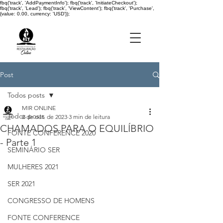
fbq('track', 'AddPaymentInfo'); fbq('track', 'InitiateCheckout');
fbq('track', 'Lead'); fbq('track', 'ViewContent'); fbq('track', 'Purchase',
{value: 0.00, currency: 'USD'});
Post
Todos posts
MIR ONLINE
Todos posts
2 de out. de 2023
3 min de leitura
CHAMADOS PARA O EQUILÍBRIO
FONTE CONFERENCE 2020
- Parte 1
SEMINÁRIO SER
MULHERES 2021
SER 2021
CONGRESSO DE HOMENS
FONTE CONFERENCE