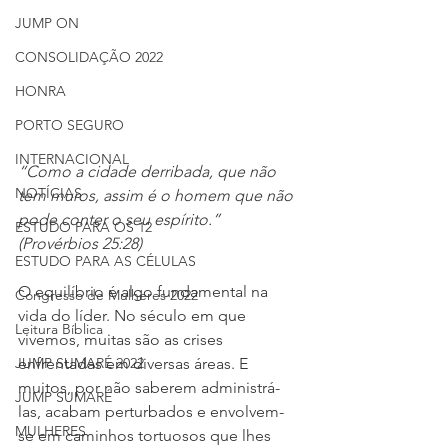
JUMP ON
CONSOLIDAÇÃO 2022
HONRA
PORTO SEGURO
INTERNACIONAL
“Como a cidade derribada, que não 
NOTÍCIAS
tem muros, assim é o homem que não 
pode conter o seu espírito.” 
ESTUDO PARA OS 12
(Provérbios 25:28) 
ESTUDO PARA AS CÉLULAS
O equilíbrio é algo fundamental na 
Congresso de Mulheres 2022
vida do líder. No século em que 
Leitura Bíblica
vivemos, muitas são as crises 
JUMP SUMARÉ 2022
enfrentadas em diversas áreas. E 
muitos, por não saberem administrá-
JUMP SUMARÉ
las, acabam perturbados e envolvem-
MULHERES
se em caminhos tortuosos que lhes 