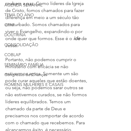
roubam a paz. Como líderes da Igreja 
AGENDA SEMANAL
de Cristo, fomos chamados para fazer 
TEMA DO ANO
diferença em meio a um século tão 
conturbado. Somos chamados para 
CFNI
viver o Evangelho, expandindo-o por 
DOUTRINA
onde quer que formos. Esse é o 
ide
 de 
CONSOLIDAÇÃO
Jesus. 
COBLAP
Portanto, não podemos cumprir o 
SEMINÁRIO FAMÍLIA
ministério com eficácia se não 
estivermos aptos. Somente um são 
Congresso de Crianças
pode curar aqueles que estão doentes, 
HOMENS MULHERES E CASAIS
ou seja, não podemos sarar outros se 
não estivermos curados, se não formos 
líderes equilibrados. Temos um 
chamado da parte de Deus e 
precisamos nos comportar de acordo 
com o chamado que recebemos. Para 
alcançarmos êxito, é necessário 