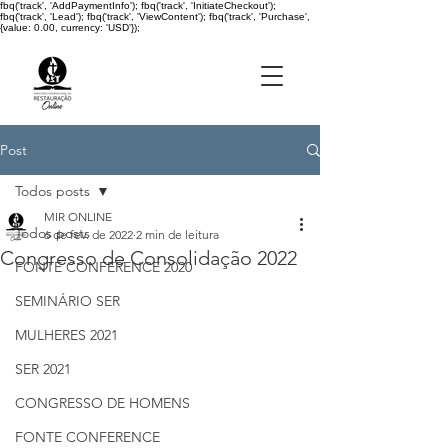
fbq('track', 'AddPaymentInfo'); fbq('track', 'InitiateCheckout');
fbq('track', 'Lead'); fbq('track', 'ViewContent'); fbq('track', 'Purchase',
{value: 0.00, currency: 'USD'});
Post
Todos posts
MIR ONLINE
Todos posts
6 de fev. de 2022
2 min de leitura
Congresso de Consolidação 2022
FONTE CONFERENCE 2020
SEMINÁRIO SER
MULHERES 2021
SER 2021
CONGRESSO DE HOMENS
FONTE CONFERENCE