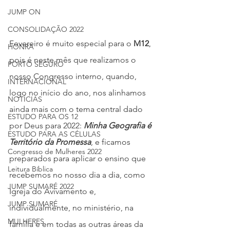
JUMP ON
CONSOLIDAÇÃO 2022
Fevereiro é muito especial para o 
M12
, 
HONRA
pois é neste mês que realizamos o 
PORTO SEGURO
nosso Congresso interno, quando, 
INTERNACIONAL
logo no início do ano, nos alinhamos 
NOTÍCIAS
ainda mais com o tema central dado 
ESTUDO PARA OS 12
por Deus para 2022: 
Minha Geografia é 
ESTUDO PARA AS CÉLULAS
Território da Promessa
, e ficamos 
Congresso de Mulheres 2022
preparados para aplicar o ensino que 
Leitura Bíblica
recebemos no nosso dia a dia, como 
JUMP SUMARÉ 2022
Igreja do Avivamento e, 
JUMP SUMARÉ
individualmente, no ministério, na 
MULHERES
família e em todas as outras áreas da 