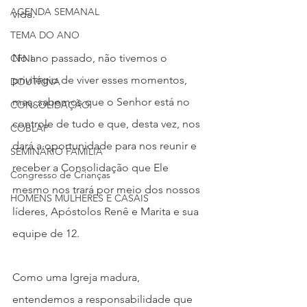
AGENDA SEMANAL
vida.
TEMA DO ANO
No ano passado, não tivemos o 
CFNI
privilégio de viver esses momentos, 
DOUTRINA
mas, sabemos que o Senhor está no 
CONSOLIDAÇÃO
controle de tudo e que, desta vez, nos 
COBLAP
dará a oportunidade para nos reunir e 
SEMINÁRIO FAMÍLIA
receber a Consolidação que Ele 
Congresso de Crianças
mesmo nos trará por meio dos nossos 
HOMENS MULHERES E CASAIS
líderes, Apóstolos Renê e Marita e sua 
equipe de 12.
Como uma Igreja madura, 
entendemos a responsabilidade que 