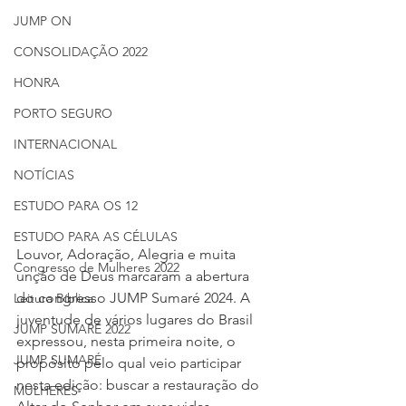
JUMP ON
CONSOLIDAÇÃO 2022
HONRA
PORTO SEGURO
INTERNACIONAL
NOTÍCIAS
ESTUDO PARA OS 12
ESTUDO PARA AS CÉLULAS
Louvor, Adoração, Alegria e muita 
Congresso de Mulheres 2022
unção de Deus marcaram a abertura 
do congresso JUMP Sumaré 2024. A 
Leitura Bíblica
juventude de vários lugares do Brasil 
JUMP SUMARÉ 2022
expressou, nesta primeira noite, o 
JUMP SUMARÉ
propósito pelo qual veio participar 
nesta edição: buscar a restauração do 
MULHERES