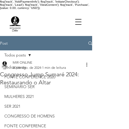
fbq('track', 'AddPaymentInfo'); fbq('track', 'InitiateCheckout');
fbq('track', 'Lead'); fbq('track', 'ViewContent'); fbq('track', 'Purchase',
{value: 0.00, currency: 'USD'});
Post
Todos posts
MIR ONLINE
Todos posts
20 de ago. de 2024
1 min de leitura
Congresso Jump Sumaré 2024:
FONTE CONFERENCE 2020
Restaurando o Altar
SEMINÁRIO SER
MULHERES 2021
SER 2021
CONGRESSO DE HOMENS
FONTE CONFERENCE