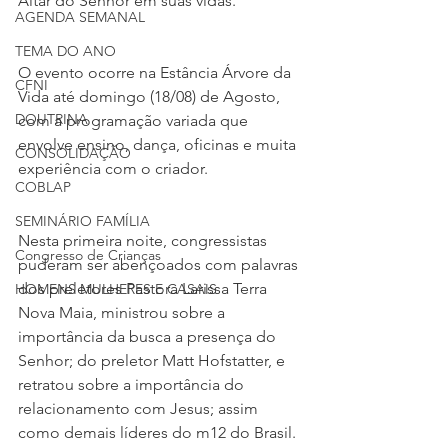
Altar do Senhor em suas vidas. 
AGENDA SEMANAL
TEMA DO ANO
O evento ocorre na Estância Árvore da 
CFNI
Vida até domingo (18/08) de Agosto, 
DOUTRINA
com a programação variada que 
envolve ensino, dança, oficinas e muita 
CONSOLIDAÇÃO
experiência com o criador.
COBLAP
SEMINÁRIO FAMÍLIA
Nesta primeira noite, congressistas 
Congresso de Crianças
puderam ser abençoados com palavras 
dos preletores Pastora Larissa Terra 
HOMENS MULHERES E CASAIS
Nova Maia, ministrou sobre a 
importância da busca a presença do 
Senhor; do preletor Matt Hofstatter, e 
retratou sobre a importância do 
relacionamento com Jesus; assim 
como demais líderes do m12 do Brasil. 