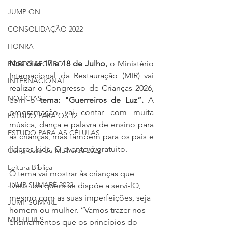
JUMP ON
CONSOLIDAÇÃO 2022
HONRA
Nos dias 17 e 18 de Julho,
 o Ministério 
PORTO SEGURO
Internacional da Restauração (MIR) vai 
INTERNACIONAL
realizar o Congresso de Crianças 2026, 
NOTÍCIAS
com o 
tema: "
Guerreiros de Luz”.
 A 
programação vai contar com muita 
ESTUDO PARA OS 12
música, dança e palavra de ensino para 
ESTUDO PARA AS CÉLULAS
as crianças, mas também para os pais e 
líderes kids. O evento é gratuito.
Congresso de Mulheres 2022
Leitura Bíblica
O tema vai mostrar às crianças que 
JUMP SUMARÉ 2022
Deus usa quem se dispõe a servi-lO, 
mesmo com as suas imperfeições, seja 
JUMP SUMARÉ
homem ou mulher. 
“
Vamos trazer nos 
MULHERES
ensinamentos que os princípios do 