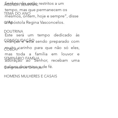
Senhor não estão restritos a um 
AGENDA SEMANAL
tempo, mas que permanecem os 
TEMA DO ANO
mesmos, ontem, hoje e sempre
”, disse 
a Apóstola Regina Vasconcelos.
CFNI
DOUTRINA
Este será um tempo dedicado às 
CONSOLIDAÇÃO
crianças e está sendo preparado com 
muito carinho para que não só eles, 
COBLAP
mas toda a família em louvor e 
SEMINÁRIO FAMÍLIA
adoração ao Senhor, recebam uma 
palavra de ensino e de fé.
Congresso de Crianças
HOMENS MULHERES E CASAIS