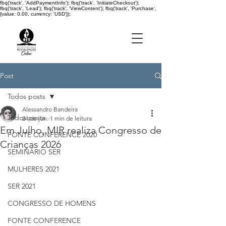
fbq('track', 'AddPaymentInfo'); fbq('track', 'InitiateCheckout');
fbq('track', 'Lead'); fbq('track', 'ViewContent'); fbq('track', 'Purchase',
{value: 0.00, currency: 'USD'});
Post
Todos posts
Alessandro Bandeira
Todos posts
24 de jun.
1 min de leitura
Em Julho, MIR realiza Congresso de
FONTE CONFERENCE 2020
Crianças 2026
SEMINÁRIO SER
MULHERES 2021
SER 2021
CONGRESSO DE HOMENS
FONTE CONFERENCE