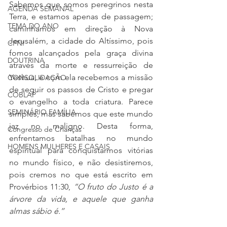
Sabemos que somos peregrinos nesta 
AGENDA SEMANAL
Terra, e estamos apenas de passagem; 
TEMA DO ANO
caminhamos em direção à Nova 
Jerusalém, a cidade do Altíssimo, pois 
CFNI
fomos alcançados pela graça divina 
DOUTRINA
através da morte e ressurreição de 
Yeshua, e com ela recebemos a missão 
CONSOLIDAÇÃO
de seguir os passos de Cristo e pregar 
COBLAP
o evangelho a toda criatura. Parece 
SEMINÁRIO FAMÍLIA
simples, mas sabemos que este mundo 
jaz no maligno. Desta forma, 
Congresso de Crianças
enfrentamos batalhas no mundo 
HOMENS MULHERES E CASAIS
espiritual para conquistarmos vitórias 
no mundo físico, e não desistiremos, 
pois cremos no que está escrito em 
Provérbios 11:30, 
“O fruto do Justo é a 
árvore da vida, e aquele que ganha 
almas sábio é.’’