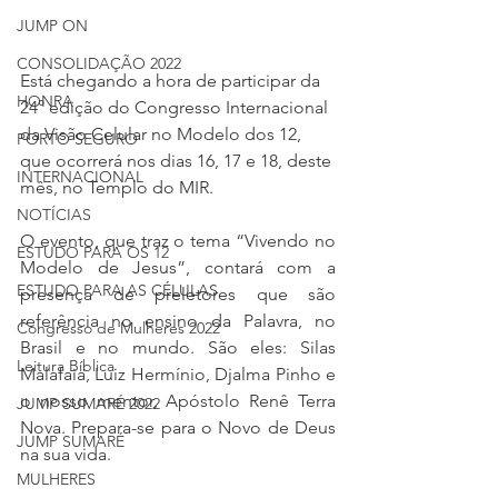
JUMP ON
CONSOLIDAÇÃO 2022
Está chegando a hora de participar da 
HONRA
24° edição do Congresso Internacional 
da Visão Celular no Modelo dos 12, 
PORTO SEGURO
que ocorrerá nos dias 16, 17 e 18, deste 
INTERNACIONAL
mês, no Templo do MIR.
NOTÍCIAS
O evento, que traz o tema “Vivendo no 
ESTUDO PARA OS 12
Modelo de Jesus”, contará com a 
ESTUDO PARA AS CÉLULAS
presença de preletores que são 
referência no ensino da Palavra, no 
Congresso de Mulheres 2022
Brasil e no mundo. São eles: Silas 
Leitura Bíblica
Malafaia, Luiz Hermínio, Djalma Pinho e 
o nosso mentor, Apóstolo Renê Terra 
JUMP SUMARÉ 2022
Nova. Prepara-se para o Novo de Deus 
JUMP SUMARÉ
na sua vida.
MULHERES