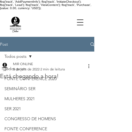
fbq('track', 'AddPaymentInfo'); fbq('track', 'InitiateCheckout');
fbq('track', 'Lead'); fbq('track', 'ViewContent'); fbq('track', 'Purchase',
{value: 0.00, currency: 'USD'});
Post
Todos posts
MIR ONLINE
Todos posts
5 de jun. de 2022
2 min de leitura
Está chegando a hora!
FONTE CONFERENCE 2020
SEMINÁRIO SER
MULHERES 2021
SER 2021
CONGRESSO DE HOMENS
FONTE CONFERENCE