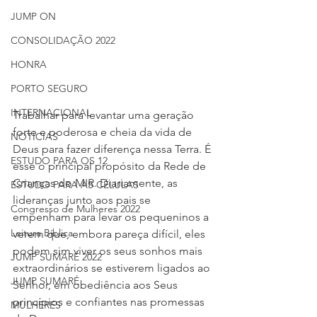
JUMP ON
CONSOLIDAÇÃO 2022
HONRA
PORTO SEGURO
INTERNACIONAL
Trabalhar para levantar uma geração 
forte e poderosa e cheia da vida de 
NOTÍCIAS
Deus para fazer diferença nessa Terra. É 
ESTUDO PARA OS 12
esse o principal propósito da Rede de 
Crianças do MIR. Diariamente, as 
ESTUDO PARA AS CÉLULAS
lideranças junto aos pais se 
Congresso de Mulheres 2022
empenham para levar os pequeninos a 
Leitura Bíblica
verem que, embora pareça difícil, eles 
podem sim viver os seus sonhos mais 
JUMP SUMARÉ 2022
extraordinários se estiverem ligados ao 
JUMP SUMARÉ
Senhor, em obediência aos Seus 
princípios e confiantes nas promessas 
MULHERES