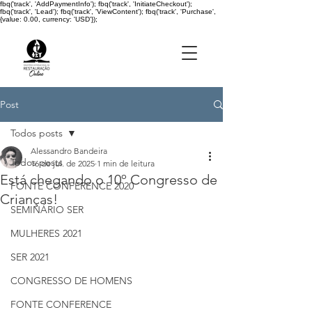
fbq('track', 'AddPaymentInfo'); fbq('track', 'InitiateCheckout');
fbq('track', 'Lead'); fbq('track', 'ViewContent'); fbq('track', 'Purchase',
{value: 0.00, currency: 'USD'});
Post
Todos posts
Alessandro Bandeira
Todos posts
16 de jul. de 2025
1 min de leitura
Está chegando o 10º Congresso de
FONTE CONFERENCE 2020
Crianças!
SEMINÁRIO SER
MULHERES 2021
SER 2021
CONGRESSO DE HOMENS
FONTE CONFERENCE