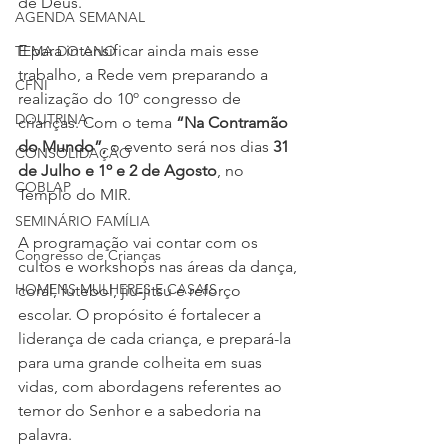
de Deus. 
AGENDA SEMANAL
E para intensificar ainda mais esse 
TEMA DO ANO
trabalho, a Rede vem preparando a 
CFNI
realização do 10º congresso de 
DOUTRINA
crianças. Com o tema
 “Na Contramão 
do Mundo”,
 o evento será nos dias 
31 
CONSOLIDAÇÃO
de Julho e 1º e 2 de Agosto
, no 
COBLAP
Templo do MIR. 
SEMINÁRIO FAMÍLIA
A programação vai contar com os 
Congresso de Crianças
cultos e workshops nas áreas da dança, 
HOMENS MULHERES E CASAIS
coral, futebol, jiu-jitsu e reforço 
escolar. O propósito é fortalecer a 
liderança de cada criança, e prepará-la 
para uma grande colheita em suas 
vidas, com abordagens referentes ao 
temor do Senhor e a sabedoria na 
palavra.