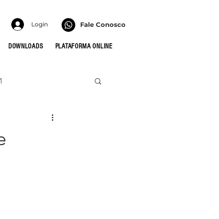
Login
Fale Conosco
DOWNLOADS
PLATAFORMA ONLINE
1
022
HONRA
e
 PARA AS CÉLULAS
MULHERES