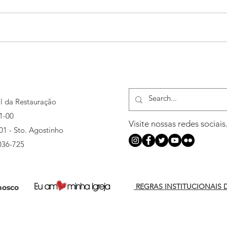
MIR abre inscrições para 3ª
MIR 
turma do curso de Capelania
camp
al da Restauração
1-00
Visite nossas redes sociais
501 - Sto. Agostinho
036-725
REGRAS INSTITUCIONAIS 
nosco