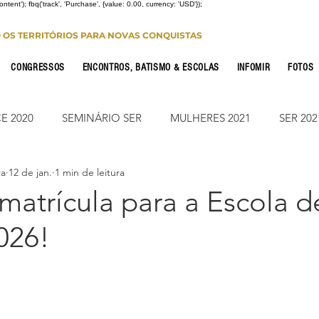
Content'); fbq('track', 'Purchase', {value: 0.00, currency: 'USD'});
O OS TERRITÓRIOS PARA NOVAS CONQUISTAS
CONGRESSOS
ENCONTROS, BATISMO & ESCOLAS
INFOMIR
FOTOS
E 2020
SEMINÁRIO SER
MULHERES 2021
SER 202
ra
12 de jan.
1 min de leitura
FONTE CONFERENCE
JUMP ON
CONSOLIDAÇÃO 2
matrícula para a Escola d
026!
CIONAL
NOTÍCIAS
ESTUDO PARA OS 12
ESTUDO
Leitura Bíblica
JUMP SUMARÉ 2022
JUMP SUMARÉ