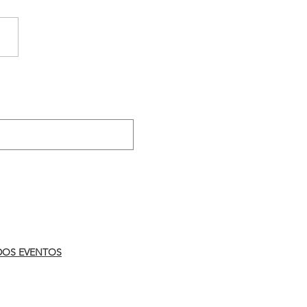
reforça importância da
anha ‘Agosto Lilás’
.
DOS EVENTOS