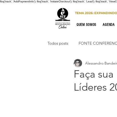
fbq('track', 'AddPaymentInfo'); fbq('track', 'InitiateCheckout'); fbq('track', 'Lead'); fbq('track', 'View
TEMA 2026: EXPANDIND
QUEM SOMOS
AGENDA
Todos posts
FONTE CONFERENC
Alessandro Bandei
CONGRESSO DE HOMENS
Faça sua 
Líderes 2
PORTO SEGURO
INTERNA
Congresso de Mulheres 2022