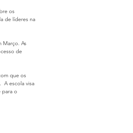
bre os 
a de líderes na 
m Março. As 
ocesso de 
 com que os 
 A escola visa 
 para o 