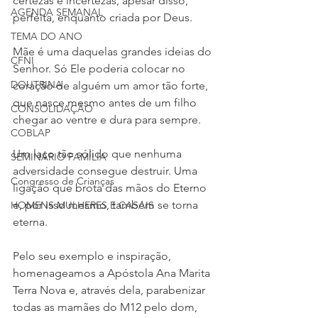
certezas e incertezas, apesar disso, 
AGENDA SEMANAL
perfeita, enquanto criada por Deus.
TEMA DO ANO
Mãe é uma daquelas grandes ideias do 
CFNI
Senhor. Só Ele poderia colocar no 
DOUTRINA
coração de alguém um amor tão forte, 
que nasce mesmo antes de um filho 
CONSOLIDAÇÃO
chegar ao ventre e dura para sempre.
COBLAP
Um laço tão sólido que nenhuma 
SEMINÁRIO FAMÍLIA
adversidade consegue destruir. Uma 
Congresso de Crianças
ligação que brota das mãos do Eterno 
e, por isso mesmo, também se torna 
HOMENS MULHERES E CASAIS
eterna.
Pelo seu exemplo e inspiração, 
homenageamos a Apóstola Ana Marita 
Terra Nova e, através dela, parabenizar 
todas as mamães do M12 pelo dom, 