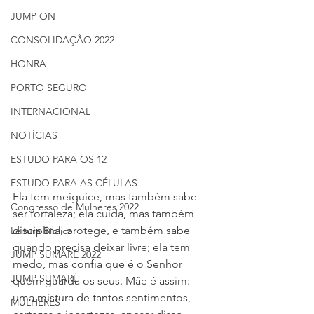
JUMP ON
CONSOLIDAÇÃO 2022
HONRA
PORTO SEGURO
INTERNACIONAL
NOTÍCIAS
ESTUDO PARA OS 12
ESTUDO PARA AS CÉLULAS
Ela tem meiguice, mas também sabe 
Congresso de Mulheres 2022
ser fortaleza; ela cuida, mas também 
disciplina, protege, e também sabe 
Leitura Bíblica
quando precisa deixar livre; ela tem 
JUMP SUMARÉ 2022
medo, mas confia que é o Senhor 
JUMP SUMARÉ
quem guarda os seus. Mãe é assim: 
uma mistura de tantos sentimentos, 
MULHERES