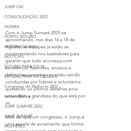
JUMP ON
CONSOLIDAÇÃO 2022
HONRA
Com o Jump Sumaré 2025 se 
PORTO SEGURO
aproximando, nos dias 16 a 18 de 
INTERNACIONAL
Agosto, as equipes já estão se 
movimentando nos bastidores para 
NOTÍCIAS
garantir que tudo aconteça com 
ESTUDO PARA OS 12
excelência. Reuniões, ensaios e 
definições estratégicas estão sendo 
ESTUDO PARA AS CÉLULAS
conduzidas por líderes e voluntários 
Congresso de Mulheres 2022
ajustando os últimos detalhes pois 
entendem a grandeza do que está por 
Leitura Bíblica
vir.
JUMP SUMARÉ 2022
JUMP SUMARÉ
Mais do que um congresso, o Jump é 
uma escola de avivamento que forma 
MULHERES
jovens para viverem com propósito e 