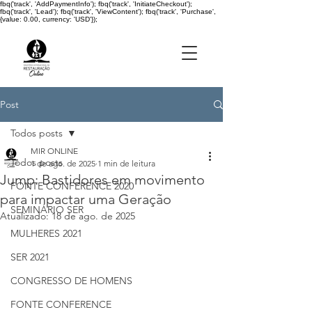
fbq('track', 'AddPaymentInfo'); fbq('track', 'InitiateCheckout');
fbq('track', 'Lead'); fbq('track', 'ViewContent'); fbq('track', 'Purchase',
{value: 0.00, currency: 'USD'});
Post
Todos posts
MIR ONLINE
Todos posts
1 de ago. de 2025
1 min de leitura
Jump: Bastidores em movimento
FONTE CONFERENCE 2020
para impactar uma Geração
SEMINÁRIO SER
Atualizado:
18 de ago. de 2025
MULHERES 2021
SER 2021
CONGRESSO DE HOMENS
FONTE CONFERENCE