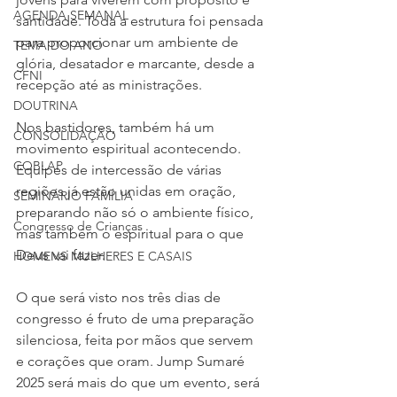
AGENDA SEMANAL
santidade. Toda a estrutura foi pensada 
para proporcionar um ambiente de 
TEMA DO ANO
glória, desatador e marcante, desde a 
CFNI
recepção até as ministrações.
DOUTRINA
Nos bastidores, também há um 
CONSOLIDAÇÃO
movimento espiritual acontecendo. 
COBLAP
Equipes de intercessão de várias 
regiões já estão unidas em oração, 
SEMINÁRIO FAMÍLIA
preparando não só o ambiente físico, 
Congresso de Crianças
mas também o espiritual para o que 
Deus vai fazer.
HOMENS MULHERES E CASAIS
O que será visto nos três dias de 
congresso é fruto de uma preparação 
silenciosa, feita por mãos que servem 
e corações que oram. Jump Sumaré 
2025 será mais do que um evento, será 