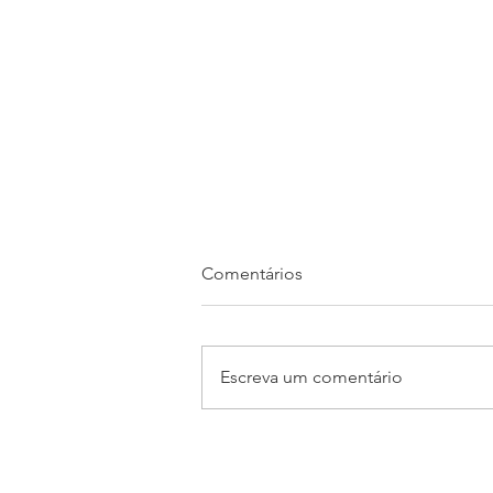
Comentários
Escreva um comentário
MIR abre inscrições para 3ª
turma do curso de Capelania