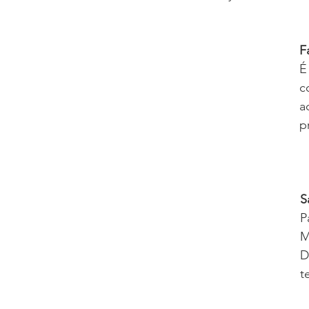
F
É
c
a
p
S
P
M
D
t