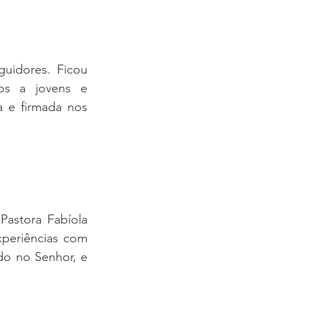
uidores. Ficou 
os a jovens e 
e firmada nos 
astora Fabíola 
xperiências com 
o no Senhor, e 