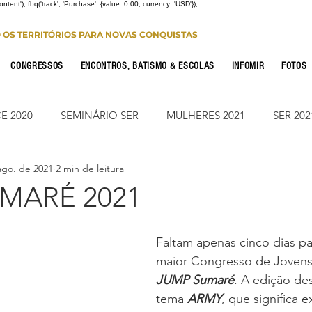
Content'); fbq('track', 'Purchase', {value: 0.00, currency: 'USD'});
O OS TERRITÓRIOS PARA NOVAS CONQUISTAS
CONGRESSOS
ENCONTROS, BATISMO & ESCOLAS
INFOMIR
FOTOS
E 2020
SEMINÁRIO SER
MULHERES 2021
SER 202
ago. de 2021
2 min de leitura
FONTE CONFERENCE
JUMP ON
CONSOLIDAÇÃO 2
MARÉ 2021
CIONAL
NOTÍCIAS
ESTUDO PARA OS 12
ESTUDO
Faltam apenas cinco dias p
maior Congresso de Jovens 
JUMP Sumaré
. A edição des
Leitura Bíblica
JUMP SUMARÉ 2022
JUMP SUMARÉ
tema 
ARMY
, que significa e