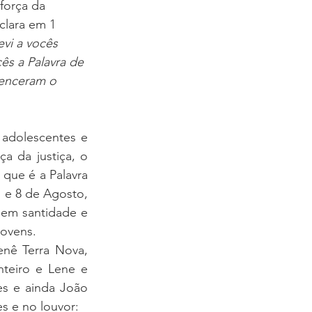
 força da 
clara em 1 
COBLAP
vi a vocês 
ês a Palavra de 
enceram o 
adolescentes e 
 da justiça, o 
ue é a Palavra 
 e 8 de Agosto, 
 em santidade e 
jovens.
nê Terra Nova, 
teiro e Lene e 
s e ainda João 
s e no louvor: