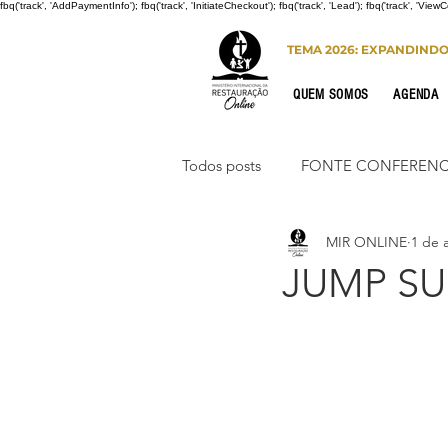
fbq('track', 'AddPaymentInfo'); fbq('track', 'InitiateCheckout'); fbq('track', 'Lead'); fbq('track', 'View
TEMA 2026: EXPANDIND
QUEM SOMOS
AGENDA
Todos posts
FONTE CONFERENC
MIR ONLINE
1 de 
CONGRESSO DE HOMENS
JUMP SU
PORTO SEGURO
INTERNA
Congresso de Mulheres 2022