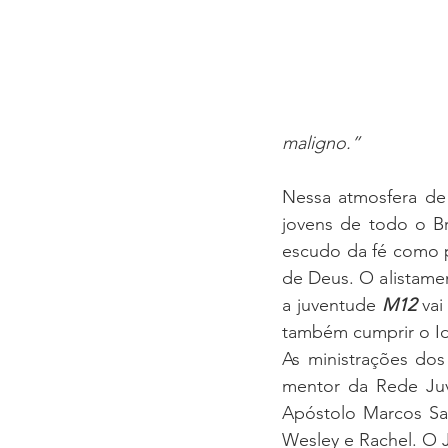
AGENDA SEMANAL
TEMA
SEMINÁRIO FAMÍLIA
Congre
maligno.”
Nessa atmosfera de 
jovens de todo o Br
escudo da fé como p
de Deus. O alistamen
a juventude 
M12
 va
também cumprir o Id
As ministrações dos
mentor da Rede Juv
Apóstolo Marcos San
Wesley e Rachel. O 