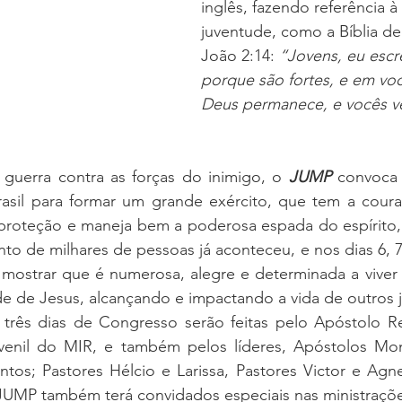
inglês, fazendo referência à
juventude, como a Bíblia de
 DO ANO
CFNI
DOUTRINA
CONSOLIDAÇÃO
João 2:14: 
“Jovens, eu escre
porque são fortes, e em voc
Deus permanece, e vocês v
sso de Crianças
HOMENS MULHERES E CASAIS
guerra contra as forças do inimigo, o 
JUMP
 convoca 
asil para formar um grande exército, que tem a couraça
roteção e maneja bem a poderosa espada do espírito, q
to de milhares de pessoas já aconteceu, e nos dias 6, 7
i mostrar que é numerosa, alegre e determinada a viver
e de Jesus, alcançando e impactando a vida de outros 
 três dias de Congresso serão feitas pelo Apóstolo Re
enil do MIR, e também pelos líderes, Apóstolos Mon
tos; Pastores Hélcio e Larissa, Pastores Victor e Agne
JUMP também terá convidados especiais nas ministraçõe