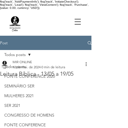
fbq('track', 'AddPaymentInfo'); fbq('track', 'InitiateCheckout');
fbq('track', 'Lead'); fbq('track', 'ViewContent'); fbq('track', 'Purchase',
{value: 0.00, currency: 'USD'});
Post
Todos posts
MIR ONLINE
Todos posts
13 de mai. de 2024
0 min de leitura
Leitura Bíblica - 13/05 a 19/05
FONTE CONFERENCE 2020
SEMINÁRIO SER
MULHERES 2021
SER 2021
CONGRESSO DE HOMENS
FONTE CONFERENCE