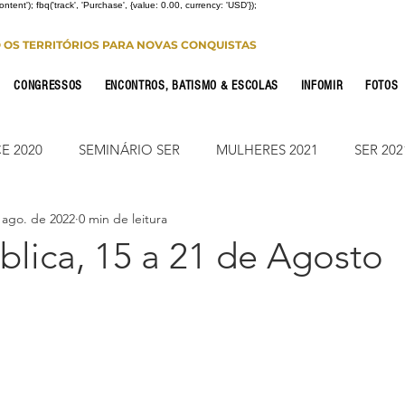
Content'); fbq('track', 'Purchase', {value: 0.00, currency: 'USD'});
O OS TERRITÓRIOS PARA NOVAS CONQUISTAS
CONGRESSOS
ENCONTROS, BATISMO & ESCOLAS
INFOMIR
FOTOS
E 2020
SEMINÁRIO SER
MULHERES 2021
SER 202
 ago. de 2022
0 min de leitura
FONTE CONFERENCE
JUMP ON
CONSOLIDAÇÃO 2
íblica, 15 a 21 de Agosto
CIONAL
NOTÍCIAS
ESTUDO PARA OS 12
ESTUDO
Leitura Bíblica
JUMP SUMARÉ 2022
JUMP SUMARÉ