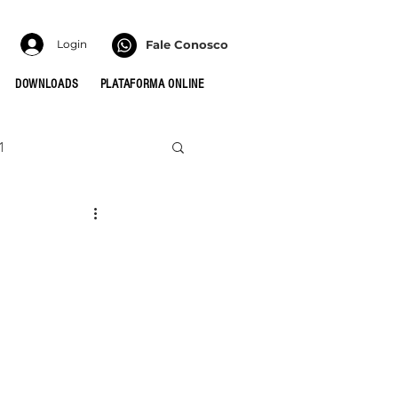
Login
Fale Conosco
DOWNLOADS
PLATAFORMA ONLINE
1
022
HONRA
 PARA AS CÉLULAS
MULHERES