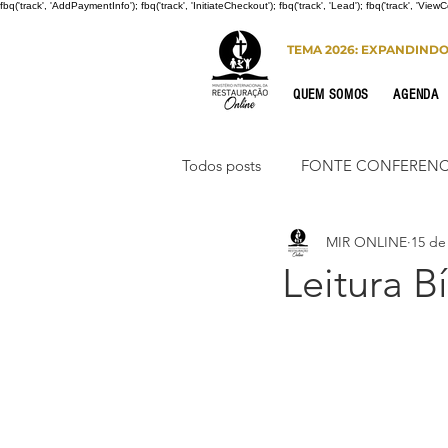
fbq('track', 'AddPaymentInfo'); fbq('track', 'InitiateCheckout'); fbq('track', 'Lead'); fbq('track', 'View
TEMA 2026: EXPANDIND
QUEM SOMOS
AGENDA
Todos posts
FONTE CONFERENC
MIR ONLINE
15 de
CONGRESSO DE HOMENS
Leitura B
PORTO SEGURO
INTERNA
Congresso de Mulheres 2022