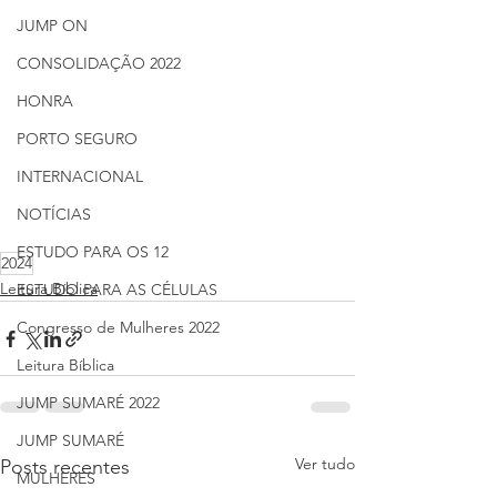
JUMP ON
CONSOLIDAÇÃO 2022
HONRA
PORTO SEGURO
INTERNACIONAL
NOTÍCIAS
ESTUDO PARA OS 12
2024
Leitura Bíblica
ESTUDO PARA AS CÉLULAS
Congresso de Mulheres 2022
Leitura Bíblica
JUMP SUMARÉ 2022
JUMP SUMARÉ
Ver tudo
Posts recentes
MULHERES