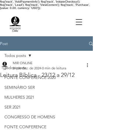
fbq('track', 'AddPaymentInfo'); fbq('track', 'InitiateCheckout');
fbq('track', 'Lead'); fbq('track', 'ViewContent'); fbq('track', 'Purchase',
{value: 0.00, currency: 'USD'});
Post
Todos posts
MIR ONLINE
Todos posts
24 de dez. de 2024
0 min de leitura
Leitura Bíblica - 23/12 a 29/12
FONTE CONFERENCE 2020
SEMINÁRIO SER
MULHERES 2021
SER 2021
CONGRESSO DE HOMENS
FONTE CONFERENCE