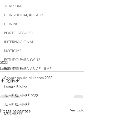
JUMP ON
CONSOLIDAÇÃO 2022
HONRA
PORTO SEGURO
INTERNACIONAL
NOTÍCIAS
ESTUDO PARA OS 12
2023
Leitura Bíblica
ESTUDO PARA AS CÉLULAS
Congresso de Mulheres 2022
Leitura Bíblica
JUMP SUMARÉ 2022
JUMP SUMARÉ
Ver tudo
Posts recentes
MULHERES