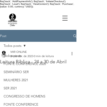
fbq('track', 'AddPaymentInfo'); fbq('track', 'InitiateCheckout');
fbq('track', 'Lead'); fbq('track', 'ViewContent'); fbq('track', 'Purchase',
{value: 0.00, currency: 'USD'});
Post
Todos posts
MIR ONLINE
Todos posts
24 de abr. de 2023
0 min de leitura
Leitura Bíblica - 24 a 30 de Abril
FONTE CONFERENCE 2020
SEMINÁRIO SER
MULHERES 2021
SER 2021
CONGRESSO DE HOMENS
FONTE CONFERENCE