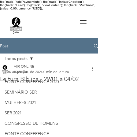
fbq('track', 'AddPaymentInfo'); fbq('track', 'InitiateCheckout');
fbq('track', 'Lead'); fbq('track', 'ViewContent'); fbq('track', 'Purchase',
{value: 0.00, currency: 'USD'});
Post
Todos posts
MIR ONLINE
Todos posts
29 de jan. de 2024
0 min de leitura
Leitura Bíblica - 29/01 a 04/02
FONTE CONFERENCE 2020
SEMINÁRIO SER
MULHERES 2021
SER 2021
CONGRESSO DE HOMENS
FONTE CONFERENCE