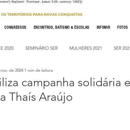
Content'); fbq('track', 'Purchase', {value: 0.00, currency: 'USD'});
O OS TERRITÓRIOS PARA NOVAS CONQUISTAS
CONGRESSOS
ENCONTROS, BATISMO & ESCOLAS
INFOMIR
FOTOS
E 2020
SEMINÁRIO SER
MULHERES 2021
SER 202
 nov. de 2024
1 min de leitura
FONTE CONFERENCE
JUMP ON
CONSOLIDAÇÃO 2
liza campanha solidária 
a Thaís Araújo
CIONAL
NOTÍCIAS
ESTUDO PARA OS 12
ESTUDO
Leitura Bíblica
JUMP SUMARÉ 2022
JUMP SUMARÉ