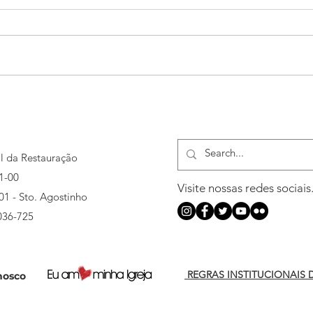
MIR abre inscrições para 3ª
MIR 
turma do curso de Capelania
camp
al da Restauração
1-00
Visite nossas redes sociais
501 - Sto. Agostinho
036-725
REGRAS INSTITUCIONAIS 
nosco