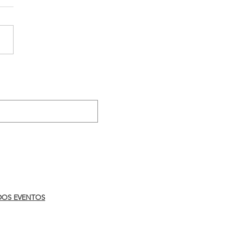
reforça importância da
anha ‘Agosto Lilás’
.
DOS EVENTOS