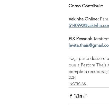
Como Contribuir:
Vakinha Online:
 Para
5140992@vakinha.co
PIX Pessoal:
 Também 
levita.thais@gmail.c
Faça parte desse mo
que a Pastora Thaís 
completa recuperaç
2024
NOTÍCIAS