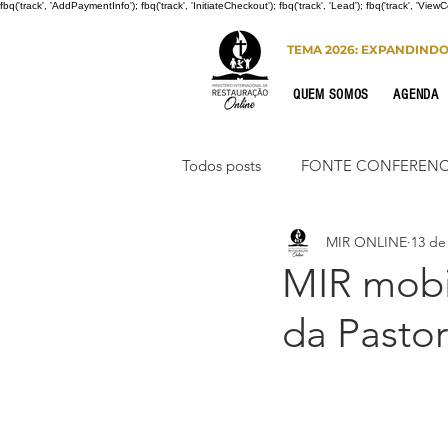
fbq('track', 'AddPaymentInfo'); fbq('track', 'InitiateCheckout'); fbq('track', 'Lead'); fbq('track', 'View
TEMA 2026: EXPANDIND
QUEM SOMOS
AGENDA
Todos posts
FONTE CONFERENC
MIR ONLINE
13 de
CONGRESSO DE HOMENS
MIR mobi
da Pastor
PORTO SEGURO
INTERNA
Congresso de Mulheres 2022