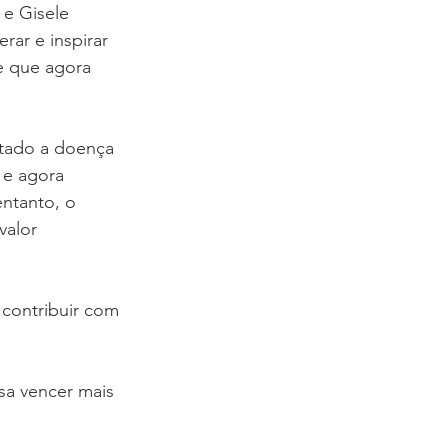
 e Gisele 
ar e inspirar 
e que agora 
tado a doença 
 e agora 
entanto, o 
valor 
 contribuir com 
sa vencer mais 