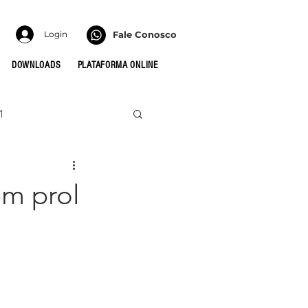
Login
Fale Conosco
DOWNLOADS
PLATAFORMA ONLINE
1
022
HONRA
em prol
 PARA AS CÉLULAS
MULHERES