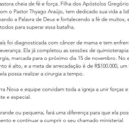
stora cheia de fé e força. Filha dos Apóstolos Gregório
m o Pastor Thyago Araújo, tem dedicado sua vida a lider
hando a Palavra de Deus e fortalecendo a fé de muitos, 
todos para superar essa batalha.
aís foi diagnosticada com câncer de mama e tem enfren
verança. Ela já completou as sessões de quimioterapia
irurgia, marcada para o próximo dia 15 de novembro. No 
to é alto, e a meta de arrecadação é de R$100.000, um 
la possa realizar a cirurgia a tempo.
a Nova e equipe convidam toda a igreja a unir forças e
te e especial.
grande ou pequena, fará uma diferença para que ela pos
ento e continuar a cumprir o seu chamado ministerial.