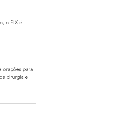
o, o PIX é 
e orações para 
a cirurgia e 