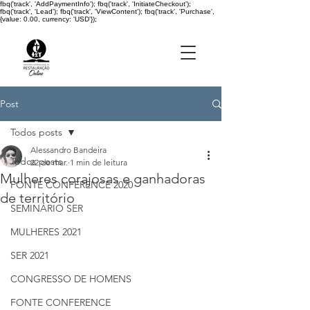
fbq('track', 'AddPaymentInfo'); fbq('track', 'InitiateCheckout');
fbq('track', 'Lead'); fbq('track', 'ViewContent'); fbq('track', 'Purchase',
{value: 0.00, currency: 'USD'});
Post
Todos posts
Alessandro Bandeira
Todos posts
22 de mar.
1 min de leitura
Mulheres corajosas e ganhadoras
FONTE CONFERENCE 2020
de território
SEMINÁRIO SER
MULHERES 2021
SER 2021
CONGRESSO DE HOMENS
FONTE CONFERENCE