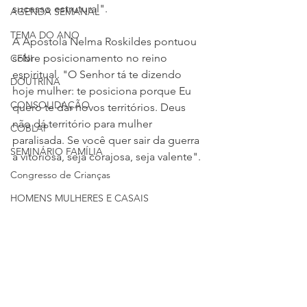
sucesso estrutural".
AGENDA SEMANAL
TEMA DO ANO
A Apóstola Nelma Roskildes pontuou 
sobre posicionamento no reino 
CFNI
espiritual. "O Senhor tá te dizendo 
DOUTRINA
hoje mulher: te posiciona porque Eu 
CONSOLIDAÇÃO
quero te dar novos territórios. Deus 
não dá território para mulher 
COBLAP
paralisada. Se você quer sair da guerra 
SEMINÁRIO FAMÍLIA
a vitoriosa, seja corajosa, seja valente".
Congresso de Crianças
HOMENS MULHERES E CASAIS