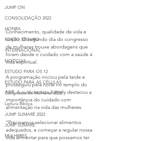
JUMP ON
CONSOLIDAÇÃO 2022
HONRA
Conhecimento, qualidade de vida e 
unção. O segundo dia do congresso 
PORTO SEGURO
de mulheres trouxe abordagens que 
INTERNACIONAL
foram desde o cuidado com a saúde à 
NOTÍCIAS
vida espiritual. 
ESTUDO PARA OS 12
A programação iniciou pela tarde e 
ESTUDO PARA AS CÉLULAS
prosseguiu pela noite no templo do 
MIR. A nutricionista Adriely destacou a 
Congresso de Mulheres 2022
importância do cuidado com 
Leitura Bíblica
alimentação na vida das mulheres. 
JUMP SUMARÉ 2022
"Precisamos selecionar alimentos 
JUMP SUMARÉ
adequados, e começar a regular nossa 
MULHERES
vida alimentar para que possamos ter 