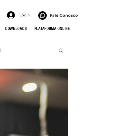
Login
Fale Conosco
DOWNLOADS
PLATAFORMA ONLINE
1
022
HONRA
 PARA AS CÉLULAS
MULHERES