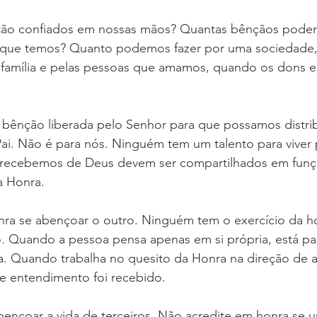
tão confiados em nossas mãos? Quantas bênçãos podem 
s que temos? Quanto podemos fazer por uma sociedade,
família e pelas pessoas que amamos, quando os dons e 
bênção liberada pelo Senhor para que possamos distribu
i. Não é para nós. Ninguém tem um talento para viver p
 recebemos de Deus devem ser compartilhados em funçã
a Honra.
onra se abençoar o outro. Ninguém tem o exercício da 
 Quando a pessoa pensa apenas em si própria, está pa
ia. Quando trabalha no quesito da Honra na direção de 
de entendimento foi recebido.
bençoar a vida de terceiros. Não acredite em honra se 