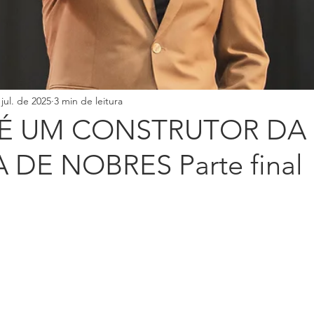
 DO ANO
CFNI
DOUTRINA
CONSOLIDAÇÃO
sso de Crianças
HOMENS MULHERES E CASAIS
jul. de 2025
3 min de leitura
 É UM CONSTRUTOR DA
 DE NOBRES Parte final