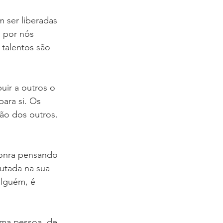
ser liberadas 
 por nós 
talentos são 
ir a outros o 
ara si. Os 
o dos outros. 
honra pensando 
utada na sua 
alguém, é 
uma pessoa, de 