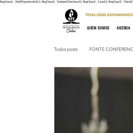
fbq('track', 'AddPaymentInfo'); fbq('track', 'InitiateCheckout'); fbq('track', 'Lead'); fbq('track', 'View
TEMA 2026: EXPANDIND
QUEM SOMOS
AGENDA
Todos posts
FONTE CONFERENC
CONGRESSO DE HOMENS
PORTO SEGURO
INTERNA
Congresso de Mulheres 2022