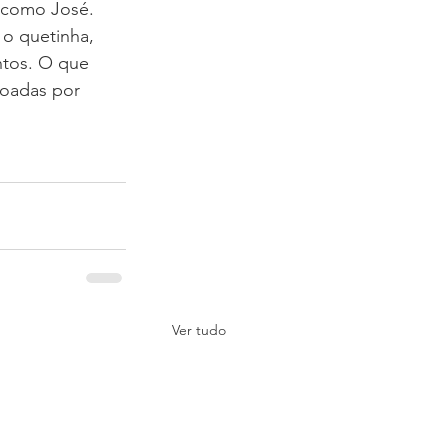
 como José. 
o quetinha, 
ntos. O que 
çoadas por 
Ver tudo