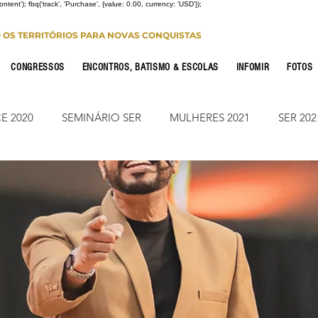
Content'); fbq('track', 'Purchase', {value: 0.00, currency: 'USD'});
O OS TERRITÓRIOS PARA NOVAS CONQUISTAS
CONGRESSOS
ENCONTROS, BATISMO & ESCOLAS
INFOMIR
FOTOS
E 2020
SEMINÁRIO SER
MULHERES 2021
SER 202
FONTE CONFERENCE
JUMP ON
CONSOLIDAÇÃO 2
CIONAL
NOTÍCIAS
ESTUDO PARA OS 12
ESTUDO
Leitura Bíblica
JUMP SUMARÉ 2022
JUMP SUMARÉ