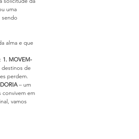
 solicitude da 
 ou uma 
á sendo 
da alma e que 
: 
1. MOVEM-
 destinos de 
les perdem. 
EDORIA
 – um 
s convivem em 
nal, vamos 