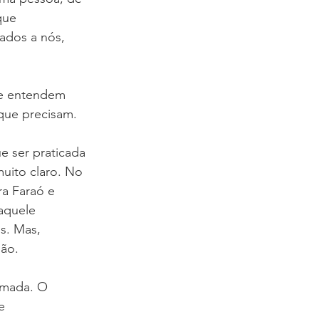
que 
ados a nós,
ue entendem 
 que precisam.
 ser praticada 
uito claro. No 
a Faraó e 
aquele 
s. Mas, 
são.
rmada. O 
e 