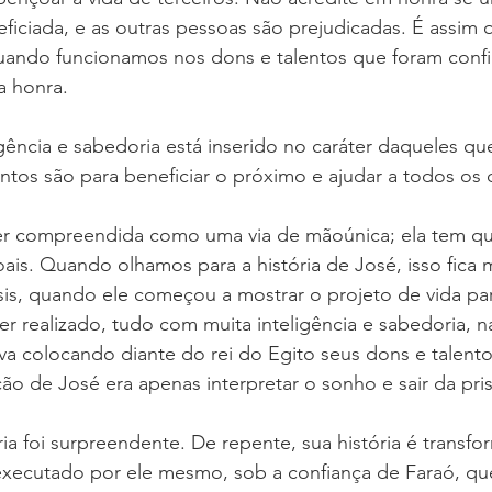
eficiada, e as outras pessoas são prejudicadas. É assim 
ando funcionamos nos dons e talentos que foram confi
a honra.
igência e sabedoria está inserido no caráter daqueles q
ntos são para beneficiar o próximo e ajudar a todos os
r compreendida como uma via de mãoúnica; ela tem que
ais. Quando olhamos para a história de José, isso fica m
is, quando ele começou a mostrar o projeto de vida par
r realizado, tudo com muita inteligência e sabedoria, n
a colocando diante do rei do Egito seus dons e talento
ão de José era apenas interpretar o sonho e sair da pri
ia foi surpreendente. De repente, sua história é transfo
 executado por ele mesmo, sob a confiança de Faraó, qu