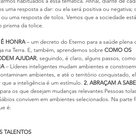
rmos habituados a essa temática. Afinal, diante de cada
os uma resposta a dar: ou ela será positiva ou negativa;
 ou uma resposta de tolos. Vemos que a sociedade est
o prisma da tolice.
 É HONRA
 – um decreto do Eterno para a saúde plena 
nga na Terra. E, também, aprendemos sobre 
COMO OS 
ODEM AJUDAR
, seguindo, é claro, alguns passos, como
IA
 – Líderes inteligentes mudam ambientes e constroem
 contaminam ambientes, e até o território conquistado, e
que a inteligência é um estímulo. 
2. ABRAÇAM A SAB
 para os que desejam mudanças relevantes.Pessoas tola
Sábios convivem em ambientes selecionados. Na parte fi
ue é:
S TALENTOS