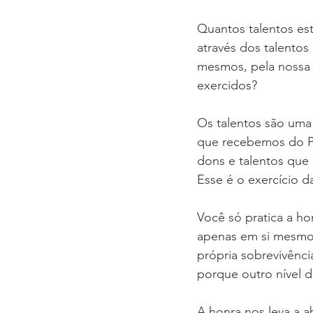
Quantos talentos es
através dos talento
mesmos, pela nossa 
exercidos?
Os talentos são uma 
que recebemos do Pa
dons e talentos que
Esse é o exercício d
Você só pratica a h
apenas em si mesmo.
própria sobrevivênc
porque outro nível 
A honra nos leva a a