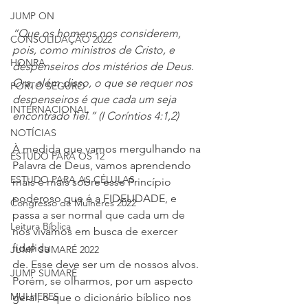
JUMP ON
“Que os homens nos considerem, 
CONSOLIDAÇÃO 2022
pois, como ministros de Cristo, e 
HONRA
despenseiros dos mistérios de Deus. 
Ora, além disso, o que se requer nos 
PORTO SEGURO
despenseiros é que cada um seja 
INTERNACIONAL
encontrado fiel.” (I Coríntios 4:1,2)
NOTÍCIAS
À medida que vamos mergulhando na 
ESTUDO PARA OS 12
Palavra de Deus, vamos aprendendo 
ESTUDO PARA AS CÉLULAS
mais e mais sobre esse Princípio 
poderoso que é a FIDELIDADE, e 
Congresso de Mulheres 2022
passa a ser normal que cada um de 
Leitura Bíblica
nós vivamos em busca de exercer 
fidelida
JUMP SUMARÉ 2022
de. Esse deve ser um de nossos alvos. 
JUMP SUMARÉ
Porém, se olharmos, por um aspecto 
MULHERES
geral, o que o dicionário bíblico nos 