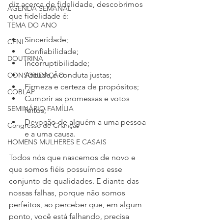
diz acerca de fidelidade, descobrimos 
AGENDA SEMANAL
que fidelidade é:
TEMA DO ANO
Sinceridade;
CFNI
Confiabilidade;
DOUTRINA
Incorruptibilidade;
Atitude e conduta justas; 
CONSOLIDAÇÃO
Firmeza e certeza de propósitos; 
COBLAP
Cumprir as promessas e votos 
SEMINÁRIO FAMÍLIA
feitos;
Devoção de alguém a uma pessoa 
Congresso de Crianças
e a uma causa.
HOMENS MULHERES E CASAIS
Todos nós que nascemos de novo e 
que somos fiéis possuímos esse 
conjunto de qualidades. E diante das 
nossas falhas, porque não somos 
perfeitos, ao perceber que, em algum 
ponto, você está falhando, precisa 