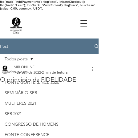
fbq('track', 'AddPaymentInfo'); fbq('track', 'InitiateCheckout');
fbq('track', 'Lead'); fbq('track', 'ViewContent'); fbq('track', 'Purchase',
{value: 0.00, currency: 'USD'});
Post
Todos posts
MIR ONLINE
Todos posts
4 de set. de 2022
2 min de leitura
O princípio da FIDELIDADE
FONTE CONFERENCE 2020
SEMINÁRIO SER
MULHERES 2021
SER 2021
CONGRESSO DE HOMENS
FONTE CONFERENCE