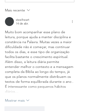
BÍBLICA
BÍBLICA
Mais recente
steelheart
14 de abr.
Muito bom acompanhar esse plano de 
leitura, porque ajuda a manter disciplina e 
constância na Palavra. Muitas vezes a maior 
dificuldade não é começar, mas continuar 
todos os dias, e esse tipo de organização 
facilita bastante o crescimento espiritual. 
Além disso, a leitura diária permite 
entender melhor o contexto e a mensagem 
completa da Bíblia ao longo do tempo, já 
que os planos normalmente distribuem os 
textos de forma equilibrada durante o ano .
É interessante como pequenos hábitos 
diários…
Mostrar mais
Curtir
Responder