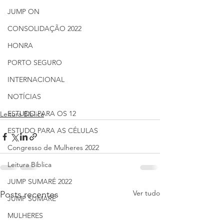
JUMP ON
CONSOLIDAÇÃO 2022
HONRA
PORTO SEGURO
INTERNACIONAL
NOTÍCIAS
ESTUDO PARA OS 12
Leitura Bíblica
ESTUDO PARA AS CÉLULAS
Congresso de Mulheres 2022
Leitura Bíblica
JUMP SUMARÉ 2022
Ver tudo
Posts recentes
JUMP SUMARÉ
MULHERES