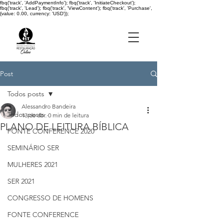
fbq('track', 'AddPaymentInfo'); fbq('track', 'InitiateCheckout');
fbq('track', 'Lead'); fbq('track', 'ViewContent'); fbq('track', 'Purchase',
{value: 0.00, currency: 'USD'});
Post
Todos posts
Alessandro Bandeira
Todos posts
13 de abr.
0 min de leitura
PLANO DE LEITURA BÍBLICA
FONTE CONFERENCE 2020
SEMINÁRIO SER
MULHERES 2021
SER 2021
CONGRESSO DE HOMENS
FONTE CONFERENCE