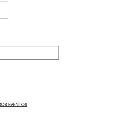
reforça importância da
anha ‘Agosto Lilás’
.
DOS EVENTOS