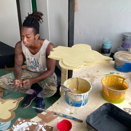
 DO ANO
CFNI
DOUTRINA
CONSOLIDAÇÃO
sso de Crianças
HOMENS MULHERES E CASAIS