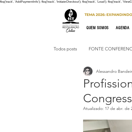
fbq('track', 'AddPaymentInfo'); fbq('track', 'InitiateCheckout'); fbq('track', 'Lead'); fbq('track', 'View
TEMA 2026: EXPANDIND
QUEM SOMOS
AGENDA
Todos posts
FONTE CONFERENC
Alessandro Bandei
CONGRESSO DE HOMENS
Profissio
Congress
PORTO SEGURO
INTERNA
Atualizado:
17 de abr. de 
Congresso de Mulheres 2022