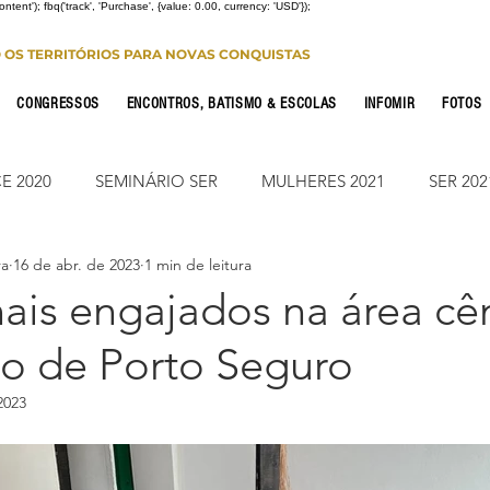
Content'); fbq('track', 'Purchase', {value: 0.00, currency: 'USD'});
O OS TERRITÓRIOS PARA NOVAS CONQUISTAS
CONGRESSOS
ENCONTROS, BATISMO & ESCOLAS
INFOMIR
FOTOS
E 2020
SEMINÁRIO SER
MULHERES 2021
SER 202
ra
16 de abr. de 2023
1 min de leitura
FONTE CONFERENCE
JUMP ON
CONSOLIDAÇÃO 2
nais engajados na área cê
o de Porto Seguro
CIONAL
NOTÍCIAS
ESTUDO PARA OS 12
ESTUDO
2023
Leitura Bíblica
JUMP SUMARÉ 2022
JUMP SUMARÉ