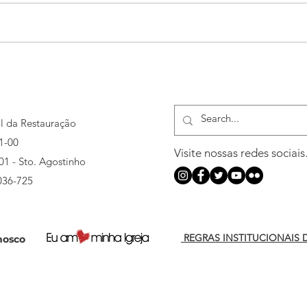
MIR abre inscrições para 3ª
MIR 
turma do curso de Capelania
camp
al da Restauração
1-00
Visite nossas redes sociais
501 - Sto. Agostinho
036-725
REGRAS INSTITUCIONAIS 
nosco