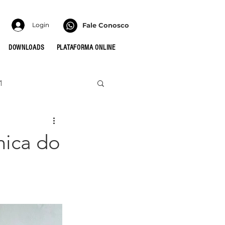
Login
Fale Conosco
DOWNLOADS
PLATAFORMA ONLINE
1
022
HONRA
nica do
 PARA AS CÉLULAS
MULHERES