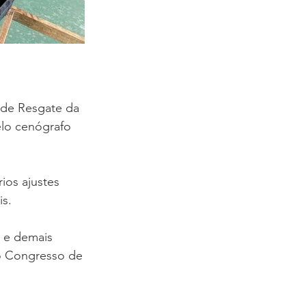
 de Resgate da 
lo cenógrafo 
ios ajustes 
s. 
 e demais 
o Congresso de 