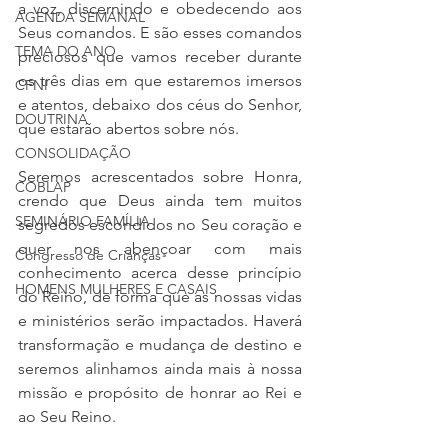
a voz, discernindo e obedecendo aos 
AGENDA SEMANAL
Seus comandos. E são esses comandos 
TEMA DO ANO
preciosos que vamos receber durante 
os três dias em que estaremos imersos 
CFNI
e atentos, debaixo dos céus do Senhor, 
DOUTRINA
que estarão abertos sobre nós.
CONSOLIDAÇÃO
Seremos acrescentados sobre Honra, 
COBLAP
crendo que Deus ainda tem muitos 
SEMINÁRIO FAMÍLIA
segredos escondidos no Seu coração e 
quer nos abençoar com mais 
Congresso de Crianças
conhecimento acerca desse princípio 
HOMENS MULHERES E CASAIS
do Reino, de forma que as nossas vidas 
e ministérios serão impactados. Haverá 
transformação e mudança de destino e 
seremos alinhamos ainda mais à nossa 
missão e propósito de honrar ao Rei e 
ao Seu Reino.