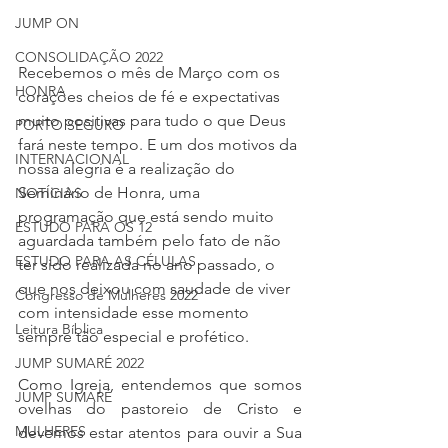
JUMP ON
CONSOLIDAÇÃO 2022
Recebemos o mês de Março com os 
HONRA
corações cheios de fé e expectativas 
muito positivas para tudo o que Deus 
PORTO SEGURO
fará neste tempo. E um dos motivos da 
INTERNACIONAL
nossa alegria é a realização do 
Seminário de Honra, uma 
NOTÍCIAS
programação que está sendo muito 
ESTUDO PARA OS 12
aguardada também pelo fato de não 
ESTUDO PARA AS CÉLULAS
ter sido realizada no ano passado, o 
que nos deixou com saudade de viver 
Congresso de Mulheres 2022
com intensidade esse momento 
Leitura Bíblica
sempre tão especial e profético.
JUMP SUMARÉ 2022
Como Igreja, entendemos que somos 
JUMP SUMARÉ
ovelhas do pastoreio de Cristo e 
MULHERES
devemos estar atentos para ouvir a Sua 