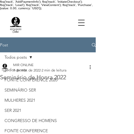
fbq('track', 'AddPaymentInfo'); fbq('track', 'InitiateCheckout');
fbq('track', 'Lead'); fbq('track', 'ViewContent'); fbq('track', 'Purchase',
{value: 0.00, currency: 'USD'});
Post
Todos posts
MIR ONLINE
Todos posts
7 de mar. de 2022
2 min de leitura
Seminário de Honra 2022
FONTE CONFERENCE 2020
SEMINÁRIO SER
MULHERES 2021
SER 2021
CONGRESSO DE HOMENS
FONTE CONFERENCE