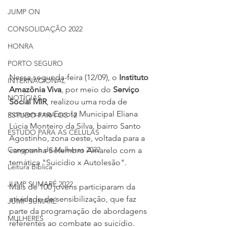
JUMP ON
CONSOLIDAÇÃO 2022
HONRA
PORTO SEGURO
Nessa segunda-feira (12/09), o 
Instituto 
INTERNACIONAL
Amazônia Viva
, por meio do 
Serviço 
NOTÍCIAS
Social MIR
, realizou uma roda de 
conversa na Escola Municipal Eliana 
ESTUDO PARA OS 12
Lúcia Monteiro da Silva, bairro Santo 
ESTUDO PARA AS CÉLULAS
Agostinho, zona oeste, voltada para a 
Congresso de Mulheres 2022
campanha Setembro Amarelo com a 
temática "Suicídio x Autolesão".
Leitura Bíblica
JUMP SUMARÉ 2022
Mais de 100 jovens participaram da 
atividade de sensibilização, que faz 
JUMP SUMARÉ
parte da programação de abordagens 
MULHERES
referentes ao combate ao suicídio. 