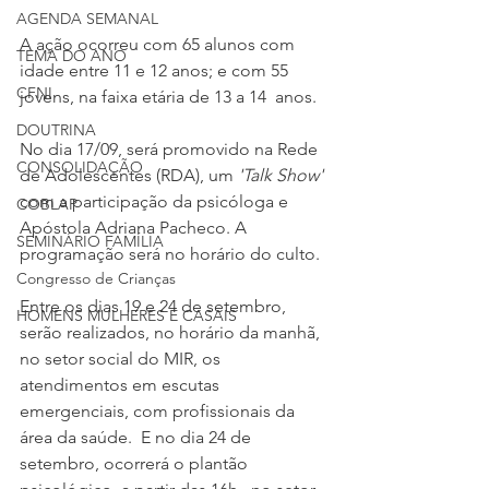
AGENDA SEMANAL
A ação ocorreu com 65 alunos com 
TEMA DO ANO
idade entre 11 e 12 anos; e com 55 
CFNI
jovens, na faixa etária de 13 a 14  anos. 
DOUTRINA
No dia 17/09, será promovido na Rede 
CONSOLIDAÇÃO
de Adolescentes (RDA), um
 'Talk Show'
com a participação da psicóloga e 
COBLAP
Apóstola Adriana Pacheco. A 
SEMINÁRIO FAMÍLIA
programação será no horário do culto. 
Congresso de Crianças
Entre os dias 19 e 24 de setembro, 
HOMENS MULHERES E CASAIS
serão realizados, no horário da manhã, 
no setor social do MIR, os 
atendimentos em escutas 
emergenciais, com profissionais da 
área da saúde.  E no dia 24 de 
setembro, ocorrerá o plantão 