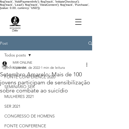
fbq('track', 'AddPaymentInfo'); fbq('track', 'InitiateCheckout');
fbq('track', 'Lead'); fbq('track', 'ViewContent'); fbq('track', 'Purchase',
{value: 0.00, currency: 'USD'});
Post
Todos posts
MIR ONLINE
Todos posts
13 de set. de 2022
1 min de leitura
Setembro Amarelo: Mais de 100
FONTE CONFERENCE 2020
jovens participam de sensibilização
SEMINÁRIO SER
sobre combate ao suicídio
MULHERES 2021
SER 2021
CONGRESSO DE HOMENS
FONTE CONFERENCE