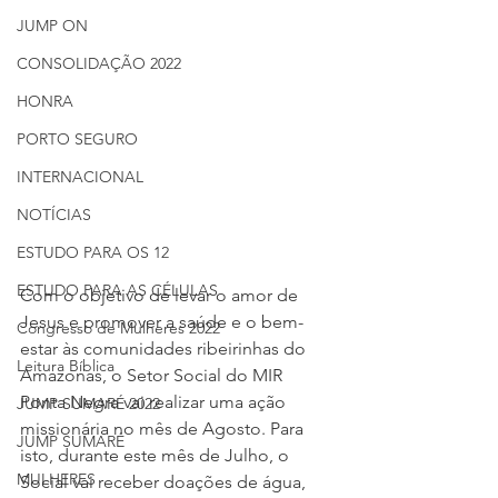
JUMP ON
CONSOLIDAÇÃO 2022
HONRA
PORTO SEGURO
INTERNACIONAL
NOTÍCIAS
ESTUDO PARA OS 12
ESTUDO PARA AS CÉLULAS
Com o objetivo de levar o amor de 
Jesus e promover a saúde e o bem-
Congresso de Mulheres 2022
estar às comunidades ribeirinhas do 
Leitura Bíblica
Amazonas, o Setor Social do MIR 
Ponta Negra vai realizar uma ação 
JUMP SUMARÉ 2022
missionária no mês de Agosto. Para 
JUMP SUMARÉ
isto, durante este mês de Julho, o 
MULHERES
Social vai receber doações de água, 