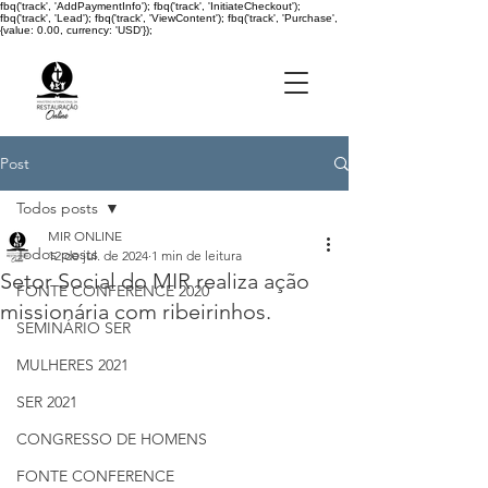
fbq('track', 'AddPaymentInfo'); fbq('track', 'InitiateCheckout');
fbq('track', 'Lead'); fbq('track', 'ViewContent'); fbq('track', 'Purchase',
{value: 0.00, currency: 'USD'});
Post
Todos posts
MIR ONLINE
Todos posts
12 de jul. de 2024
1 min de leitura
Setor Social do MIR realiza ação
FONTE CONFERENCE 2020
missionária com ribeirinhos.
SEMINÁRIO SER
MULHERES 2021
SER 2021
CONGRESSO DE HOMENS
FONTE CONFERENCE