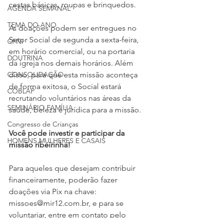
cestas básicas, roupas e brinquedos.
AGENDA SEMANAL
TEMA DO ANO
As doações podem ser entregues no 
Setor Social de segunda a sexta-feira, 
CFNI
em horário comercial, ou na portaria 
DOUTRINA
da igreja nos demais horários. Além 
CONSOLIDAÇÃO
disso, para que esta missão aconteça 
de forma exitosa, o Social estará 
COBLAP
recrutando voluntários nas áreas da 
SEMINÁRIO FAMÍLIA
saúde, beleza e jurídica para a missão. 
Congresso de Crianças
Você pode investir e participar da 
HOMENS MULHERES E CASAIS
missão ribeirinha!
Para aqueles que desejam contribuir 
financeiramente, poderão fazer 
doações via Pix na chave: 
missoes@mir12.com.br, e para se 
voluntariar, entre em contato pelo 