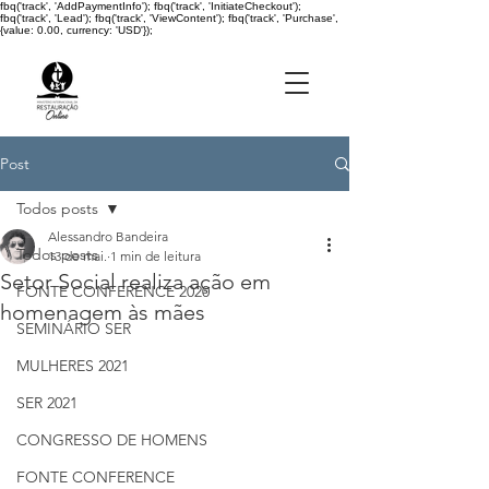
fbq('track', 'AddPaymentInfo'); fbq('track', 'InitiateCheckout');
fbq('track', 'Lead'); fbq('track', 'ViewContent'); fbq('track', 'Purchase',
{value: 0.00, currency: 'USD'});
Post
Todos posts
Alessandro Bandeira
Todos posts
13 de mai.
1 min de leitura
Setor Social realiza ação em
FONTE CONFERENCE 2020
homenagem às mães
SEMINÁRIO SER
MULHERES 2021
SER 2021
CONGRESSO DE HOMENS
FONTE CONFERENCE