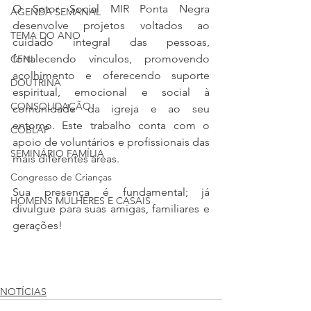
O Setor Social MIR Ponta Negra 
AGENDA SEMANAL
desenvolve projetos voltados ao 
TEMA DO ANO
cuidado integral das pessoas, 
fortalecendo vínculos, promovendo 
CFNI
acolhimento e oferecendo suporte 
DOUTRINA
espiritual, emocional e social à 
CONSOLIDAÇÃO
comunidade da igreja e ao seu 
entorno. Este trabalho conta com o 
COBLAP
apoio de voluntários e profissionais das 
SEMINÁRIO FAMÍLIA
mais diferentes áreas.
Congresso de Crianças
Sua presença é fundamental; já 
HOMENS MULHERES E CASAIS
divulgue para suas amigas, familiares e 
gerações!
NOTÍCIAS