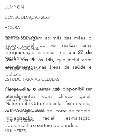
JUMP ON
CONSOLIDAÇÃO 2022
HONRA
Em homenagem ao mês das mães, o 
PORTO SEGURO
setor social do vai realizar uma 
INTERNACIONAL
programação especial, no 
dia 27 de 
NOTÍCIAS
Maio, das 9h às 14h,
 que inclui com 
atendimentos nas áreas de saúde e 
ESTUDO PARA OS 12
beleza.
ESTUDO PARA AS CÉLULAS
Nesse dia, o setor vai disponibilizar 
Congresso de Mulheres 2022
atendimentos com clínico geral, 
Leitura Bíblica
Naturopata Ortomolecular, fisioterapia,  
JUMP SUMARÉ 2022
reflexologia, além de  corte de cabelo, 
higienização facial, esmaltação, 
JUMP SUMARÉ
sobrancelha e sorteio de brindes.
MULHERES