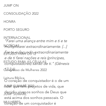
JUMP ON
CONSOLIDAÇÃO 2022
HONRA
PORTO SEGURO
INTERNACIONAL
“Farei uma aliança entre mim e ti e te 
NOTÍCIAS
multiplicarei extraordinariamente. [...] 
Far-te-ei fecundo extraordinariamente 
ESTUDO PARA OS 12
e de ti farei nações e reis (príncipes, 
ESTUDO PARA AS CÉLULAS
conquistadores) sairão de ti.” (Gênesis 
17:2,6)
Congresso de Mulheres 2022
Leitura Bíblica
O coração de conquistador é o de um 
JUMP SUMARÉ 2022
líder que tem projetos de vida, que 
decidiu viver os sonhos de Deus que 
JUMP SUMARÉ
está acima dos sonhos pessoais. O 
MULHERES
coração de um conquistador é 