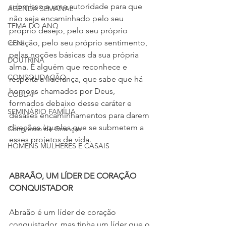
submisso a uma autoridade para que 
AGENDA SEMANAL
não seja encaminhado pelo seu 
TEMA DO ANO
próprio desejo, pelo seu próprio 
coração, pelo seu próprio sentimento, 
CFNI
pelas noções básicas da sua própria 
DOUTRINA
alma. É alguém que reconhece e 
CONSOLIDAÇÃO
respeita a liderança, que sabe que há 
homens chamados por Deus, 
COBLAP
formados debaixo desse caráter e 
SEMINÁRIO FAMÍLIA
desases encaminhamentos para darem 
direções àqueles que se submetem a 
Congresso de Crianças
esses projetos de vida.
HOMENS MULHERES E CASAIS
ABRAÃO, UM LÍDER DE CORAÇÃO 
CONQUISTADOR 
Abraão é um líder de coração 
conquistador, mas tinha um líder que o 