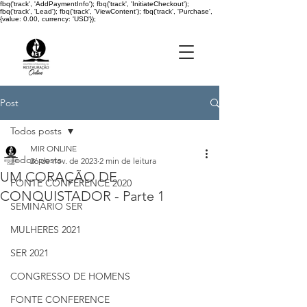
fbq('track', 'AddPaymentInfo'); fbq('track', 'InitiateCheckout');
fbq('track', 'Lead'); fbq('track', 'ViewContent'); fbq('track', 'Purchase',
{value: 0.00, currency: 'USD'});
Post
Todos posts
MIR ONLINE
Todos posts
26 de nov. de 2023
2 min de leitura
UM CORAÇÃO DE
FONTE CONFERENCE 2020
CONQUISTADOR - Parte 1
SEMINÁRIO SER
MULHERES 2021
SER 2021
CONGRESSO DE HOMENS
FONTE CONFERENCE