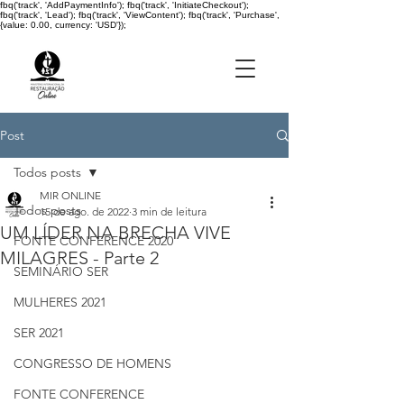
fbq('track', 'AddPaymentInfo'); fbq('track', 'InitiateCheckout');
fbq('track', 'Lead'); fbq('track', 'ViewContent'); fbq('track', 'Purchase',
{value: 0.00, currency: 'USD'});
Post
Todos posts
MIR ONLINE
Todos posts
15 de ago. de 2022
3 min de leitura
UM LÍDER NA BRECHA VIVE
FONTE CONFERENCE 2020
MILAGRES - Parte 2
SEMINÁRIO SER
MULHERES 2021
SER 2021
CONGRESSO DE HOMENS
FONTE CONFERENCE