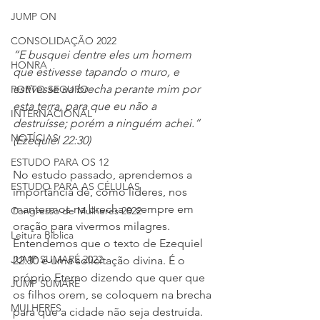
JUMP ON
CONSOLIDAÇÃO 2022
“E busquei dentre eles um homem 
HONRA
que estivesse tapando o muro, e 
estivesse na brecha perante mim por 
PORTO SEGURO
esta terra, para que eu não a 
INTERNACIONAL
destruísse; porém a ninguém achei.” 
NOTÍCIAS
(Ezequiel 22:30)
ESTUDO PARA OS 12
No estudo passado, aprendemos a 
ESTUDO PARA AS CÉLULAS
importância de, como líderes, nos 
mantermos na brecha e sempre em 
Congresso de Mulheres 2022
oração para vivermos milagres. 
Leitura Bíblica
Entendemos que o texto de Ezequiel 
JUMP SUMARÉ 2022
22:30 é uma solicitação divina. É o 
próprio Eterno dizendo que quer que 
JUMP SUMARÉ
os filhos orem, se coloquem na brecha 
MULHERES
para que a cidade não seja destruída.