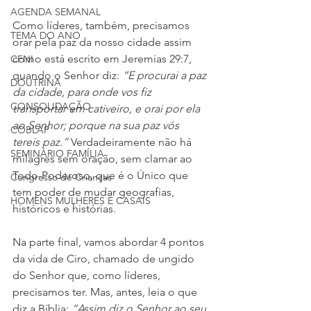
AGENDA SEMANAL
Como líderes, também, precisamos 
TEMA DO ANO
orar pela paz da nosso cidade assim 
como está escrito em Jeremias 29:7, 
CFNI
quando o Senhor diz: 
“E procurai a paz 
DOUTRINA
da cidade, para onde vos fiz 
CONSOLIDAÇÃO
transportar em cativeiro, e orai por ela 
ao Senhor; porque na sua paz vós 
COBLAP
tereis paz.” 
Verdadeiramente não há 
SEMINÁRIO FAMÍLIA
milagres sem oração, sem clamar ao 
Todo-Poderoso, que é o Único que 
Congresso de Crianças
tem poder de mudar geografias, 
HOMENS MULHERES E CASAIS
históricos e histórias.
Na parte final, vamos abordar 4 pontos 
da vida de Ciro, chamado de ungido 
do Senhor que, como líderes, 
precisamos ter. Mas, antes, leia o que 
diz a Bíblia: 
“Assim diz o Senhor ao seu 