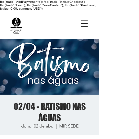
fbq('track', 'AddPaymentInfo'); fbq('track', 'InitiateCheckout');
fbq('track', 'Lead'); fbq('track', 'ViewContent'); fbq('track', 'Purchase',
{value: 0.00, currency: 'USD'});
02/04 - BATISMO NAS
ÁGUAS
dom., 02 de abr.
  |  
MIR SEDE