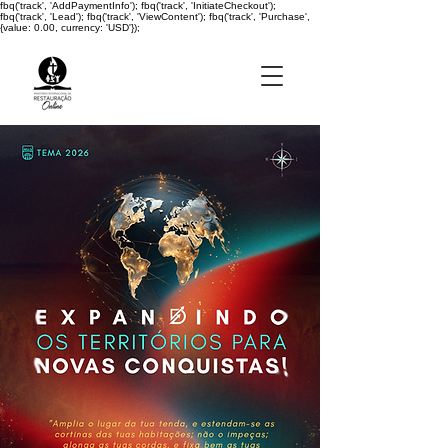
fbq('track', 'AddPaymentInfo'); fbq('track', 'InitiateCheckout');
fbq('track', 'Lead'); fbq('track', 'ViewContent'); fbq('track', 'Purchase',
{value: 0.00, currency: 'USD'});