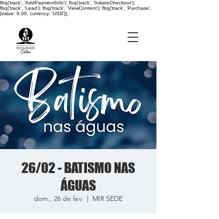
fbq('track', 'AddPaymentInfo'); fbq('track', 'InitiateCheckout');
fbq('track', 'Lead'); fbq('track', 'ViewContent'); fbq('track', 'Purchase',
{value: 0.00, currency: 'USD'});
26/02 - BATISMO NAS
ÁGUAS
dom., 26 de fev.
  |  
MIR SEDE