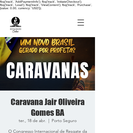
fbq('track', 'AddPaymentInfo'); fbq('track', 'InitiateCheckout');
fbq('track', 'Lead'); fbq('track', 'ViewContent'); fbq('track', 'Purchase',
{value: 0.00, currency: 'USD'});
Caravana Jair Oliveira
Gomes BA
ter., 18 de abr.
  |  
Porto Seguro
O Congresso Internacional de Resgate da