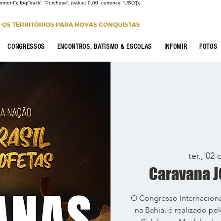
Content'); fbq('track', 'Purchase', {value: 0.00, currency: 'USD'});
O OS TERRITÓRIOS PARA NOVAS CONQUISTAS
CONGRESSOS
ENCONTROS, BATISMO & ESCOLAS
INFOMIR
FOTOS
ter., 02 
Caravana J
O Congresso Internacion
na Bahia, é realizado pe