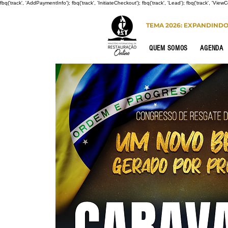
fbq('track', 'AddPaymentInfo'); fbq('track', 'InitiateCheckout'); fbq('track', 'Lead'); fbq('track', 'View
TEMA 2026: EXPANDIND
QUEM SOMOS
AGENDA