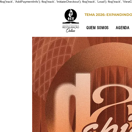
fbq('track', 'AddPaymentInfo'); fbq('track', 'InitiateCheckout'); fbq('track', 'Lead'); fbq('track', 'View
TEMA 2026: EXPANDIND
QUEM SOMOS
AGENDA