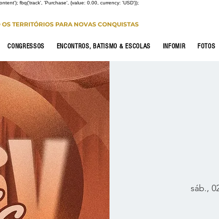
Content'); fbq('track', 'Purchase', {value: 0.00, currency: 'USD'});
O OS TERRITÓRIOS PARA NOVAS CONQUISTAS
CONGRESSOS
ENCONTROS, BATISMO & ESCOLAS
INFOMIR
FOTOS
sáb., 0