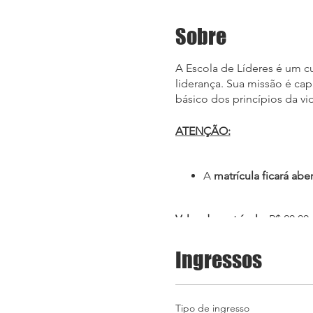
Sobre
A Escola de Líderes é um cu
liderança. Sua missão é ca
básico dos princípios da vi
ATENÇÃO:
A
matrícula ficará abe
Valor da matrícula:
R$ 20,00
Valor da mensalidade da Es
Este valor deverá ser pago
Ingressos
mesma forma que realizou a
trancamento da escola.
Tipo de ingresso