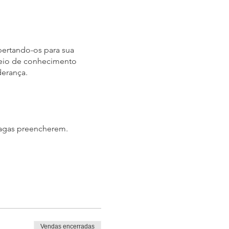
pertando-os para sua
meio de conhecimento
derança.
 vagas preencherem.
de adquirir por aqui, da
á reembolsável em caso de
Vendas encerradas