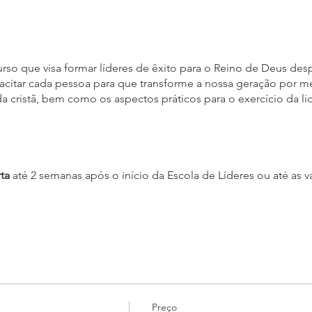
rso que visa formar líderes de êxito para o Reino de Deus des
pacitar cada pessoa para que transforme a nossa geração por 
da cristã, bem como os aspectos práticos para o exercício da li
rta
até 2 semanas após o início da Escola de Líderes ou até as
cola:
R$20,00
 mensalmente de Março a Dezembro de 2023, para pagar você po
 matrícula, escolhendo o mês referente. O valor pago não ser
Preço