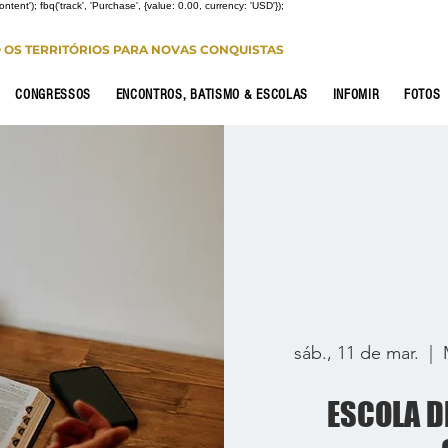
Content'); fbq('track', 'Purchase', {value: 0.00, currency: 'USD'});
O OS TERRITÓRIOS PARA NOVAS CONQUISTAS
CONGRESSOS
ENCONTROS, BATISMO & ESCOLAS
INFOMIR
FOTOS
sáb., 11 de mar.
  |  
ESCOLA D