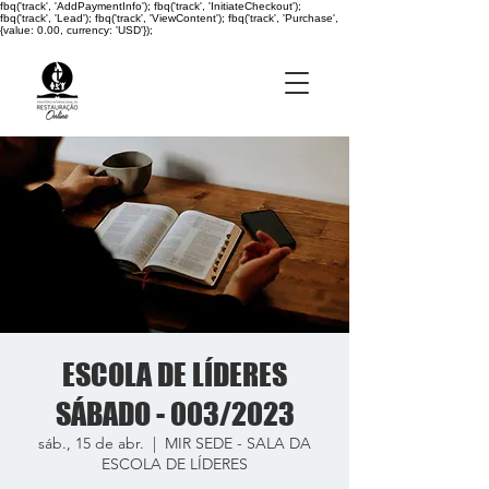
fbq('track', 'AddPaymentInfo'); fbq('track', 'InitiateCheckout');
fbq('track', 'Lead'); fbq('track', 'ViewContent'); fbq('track', 'Purchase',
{value: 0.00, currency: 'USD'});
ESCOLA DE LÍDERES
SÁBADO - 003/2023
sáb., 15 de abr.
  |  
MIR SEDE - SALA DA
ESCOLA DE LÍDERES