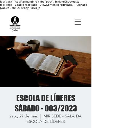
fbq('track', 'AddPaymentInfo'); fbq('track', 'InitiateCheckout');
fbq('track', 'Lead'); fbq('track', 'ViewContent'); fbq('track', 'Purchase',
{value: 0.00, currency: 'USD'});
ESCOLA DE LÍDERES
SÁBADO - 003/2023
sáb., 27 de mai.
  |  
MIR SEDE - SALA DA
ESCOLA DE LÍDERES