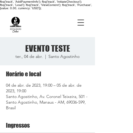
fbq('track', 'AddPaymentInfo'); fbq('track', 'InitiateCheckout');
fbq('track', 'Lead'); fbq('track', 'ViewContent'); fbq('track', 'Purchase',
{value: 0.00, currency: 'USD'});
EVENTO TESTE
ter., 04 de abr.
  |  
Santo Agostinho
Horário e local
04 de abr. de 2023, 19:00 – 05 de abr. de
2023, 19:00
Santo Agostinho, Av. Coronel Teixeira, 501 -
Santo Agostinho, Manaus - AM, 69036-599,
Brasil
Ingressos