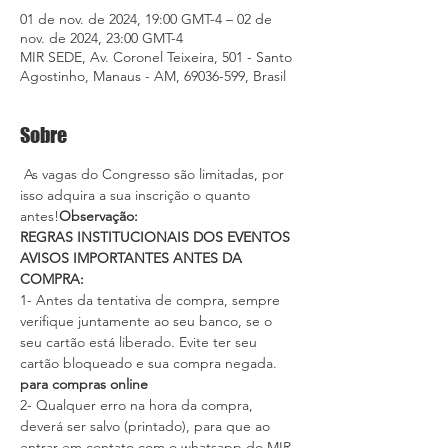
01 de nov. de 2024, 19:00 GMT-4 – 02 de
nov. de 2024, 23:00 GMT-4
MIR SEDE, Av. Coronel Teixeira, 501 - Santo
Agostinho, Manaus - AM, 69036-599, Brasil
Sobre
 As vagas do Congresso são limitadas, por 
isso adquira a sua inscrição o quanto 
antes!
Observação: 
REGRAS INSTITUCIONAIS DOS EVENTOS
AVISOS IMPORTANTES ANTES DA 
COMPRA:
1- Antes da tentativa de compra, sempre 
verifique juntamente ao seu banco, se o 
seu cartão está liberado
. Evite ter seu 
cartão bloqueado e sua compra negada.
para compras online
2- Qualquer erro na hora da compra, 
deverá ser salvo (printado), para que ao 
entrar em contato com o whatsapp do MIR, 