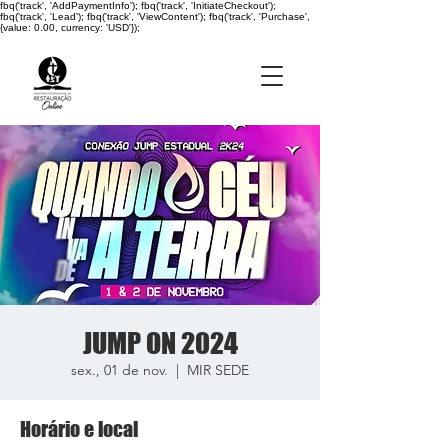
fbq('track', 'AddPaymentInfo'); fbq('track', 'InitiateCheckout');
fbq('track', 'Lead'); fbq('track', 'ViewContent'); fbq('track', 'Purchase',
{value: 0.00, currency: 'USD'});
JUMP ON 2024
sex., 01 de nov.
  |  
MIR SEDE
Horário e local