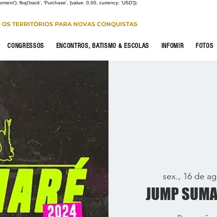
Content'); fbq('track', 'Purchase', {value: 0.00, currency: 'USD'});
O OS TERRITÓRIOS PARA NOVAS CONQUISTAS
CONGRESSOS
ENCONTROS, BATISMO & ESCOLAS
INFOMIR
FOTOS
sex., 16 de ag
JUMP SUMA