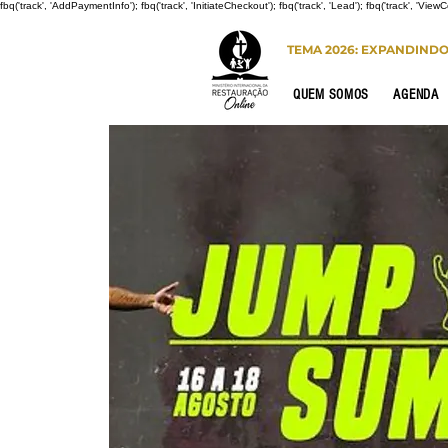
fbq('track', 'AddPaymentInfo'); fbq('track', 'InitiateCheckout'); fbq('track', 'Lead'); fbq('track', 'View
TEMA 2026: EXPANDIND
QUEM SOMOS
AGENDA