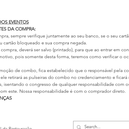
 DOS EVENTOS
TES DA COMPRA:
mpra, sempre verifique juntamente ao seu banco, se o seu cartã
seu cartão bloqueado e sua compra negada.
 compra, deverá ser salvo (printado), para que ao entrar em c
motivo, pois somente desta forma, teremos como verificar o oc
moção de combo, fica estabelecido que o responsável pela co
ele retirará as pulseiras do combo no credenciamento e ficará 
as, isentando o congresso de qualquer responsabilidade com ou
m este. Nossa responsabilidade é com o comprador direto.
ANÇAS
al da Restauração