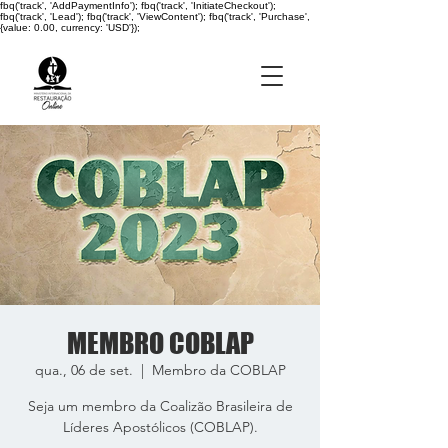
fbq('track', 'AddPaymentInfo'); fbq('track', 'InitiateCheckout');
fbq('track', 'Lead'); fbq('track', 'ViewContent'); fbq('track', 'Purchase',
{value: 0.00, currency: 'USD'});
MEMBRO COBLAP
qua., 06 de set.
  |  
Membro da COBLAP
Seja um membro da Coalizão Brasileira de
Líderes Apostólicos (COBLAP).