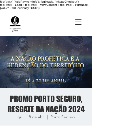
fbq('track', 'AddPaymentInfo'); fbq('track', 'InitiateCheckout');
fbq('track', 'Lead'); fbq('track', 'ViewContent'); fbq('track', 'Purchase',
{value: 0.00, currency: 'USD'});
PROMO PORTO SEGURO,
RESGATE DA NAÇÃO 2024
qui., 18 de abr.
  |  
Porto Seguro