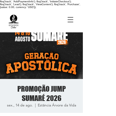
fbq('track', 'AddPaymentInfo'); fbq('track', 'InitiateCheckout');
fbq('track', 'Lead'); fbq('track', 'ViewContent'); fbq('track', 'Purchase',
{value: 0.00, currency: 'USD'});
PROMOÇÃO JUMP
SUMARÉ 2026
sex., 14 de ago.
  |  
Estância Árvore da Vida