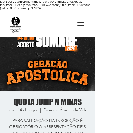
fbq('track', 'AddPaymentInfo'); fbq('track', 'InitiateCheckout');
fbq('track', 'Lead'); fbq('track', 'ViewContent'); fbq('track', 'Purchase',
{value: 0.00, currency: 'USD'});
QUOTA JUMP N MINAS
sex., 14 de ago.
  |  
Estância Árvore da Vida
PARA VALIDAÇÃO DA INSCRIÇÃO É
OBRIGATÓRIO A APRESENTAÇÃO DE 5