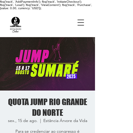
fbq('track', 'AddPaymentInfo'); fbq('track', 'InitiateCheckout');
fbq('track', 'Lead'); fbq('track', 'ViewContent'); fbq('track', 'Purchase',
{value: 0.00, currency: 'USD'});
QUOTA JUMP RIO GRANDE
DO NORTE
sex., 15 de ago.
  |  
Estância Árvore da Vida
Para se credenciar ao congresso é