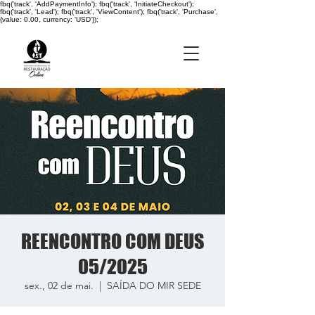
fbq('track', 'AddPaymentInfo'); fbq('track', 'InitiateCheckout');
fbq('track', 'Lead'); fbq('track', 'ViewContent'); fbq('track', 'Purchase',
{value: 0.00, currency: 'USD'});
REENCONTRO COM DEUS
05/2025
sex., 02 de mai.
  |  
SAÍDA DO MIR SEDE