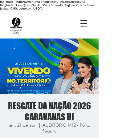
fbq('track', 'AddPaymentInfo'); fbq('track', 'InitiateCheckout');
fbq('track', 'Lead'); fbq('track', 'ViewContent'); fbq('track', 'Purchase',
{value: 0.00, currency: 'USD'});
RESGATE DA NAÇÃO 2026
CARAVANAS III
ter., 21 de abr.
  |  
AUDITÓRIO M12 - Porto
Seguro