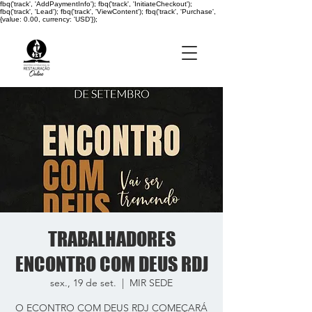
fbq('track', 'AddPaymentInfo'); fbq('track', 'InitiateCheckout');
fbq('track', 'Lead'); fbq('track', 'ViewContent'); fbq('track', 'Purchase',
{value: 0.00, currency: 'USD'});
TRABALHADORES
ENCONTRO COM DEUS RDJ
sex., 19 de set.
  |  
MIR SEDE
O ECONTRO COM DEUS RDJ COMEÇARÁ